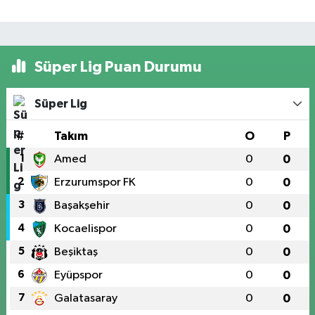
Süper Lig Puan Durumu
Süper Lig
#
Takım
O
P
1
Amed
0
0
2
Erzurumspor FK
0
0
3
Başakşehir
0
0
4
Kocaelispor
0
0
5
Beşiktaş
0
0
6
Eyüpspor
0
0
7
Galatasaray
0
0