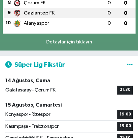
8
Çorum FK
0
0
9
Gaziantep FK
0
0
10
Alanyaspor
0
0
Detaylar için tıklayın
Süper Lig Fikstür
14 Ağustos, Cuma
Galatasaray - Çorum FK
21:30
15 Ağustos, Cumartesi
Konyaspor - Rizespor
19:00
Kasımpaşa - Trabzonspor
19:00