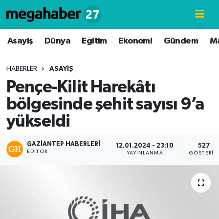
Hava Durumu
Asayiş
Dünya
Eğitim
Ekonomi
Gündem
M
Trafik Durumu
HABERLER
ASAYIŞ
Pençe-Kilit Harekâtı
Süper Lig Puan Durumu ve Fikstür
bölgesinde şehit sayısı 9’a
Tüm Manşetler
yükseldi
Son Dakika Haberleri
GAZIANTEP HABERLERI
12.01.2024 - 23:10
527
EDITÖR
YAYINLANMA
GÖSTERIM
Haber Arşivi