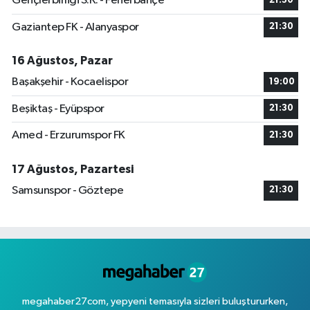
Gençlerbirliği S.K. - Fenerbahçe
21:30
Gaziantep FK - Alanyaspor
21:30
16 Ağustos, Pazar
Başakşehir - Kocaelispor
19:00
Beşiktaş - Eyüpspor
21:30
Amed - Erzurumspor FK
21:30
17 Ağustos, Pazartesi
Samsunspor - Göztepe
21:30
megahaber27com, yepyeni temasıyla sizleri buluştururken,