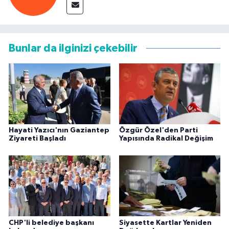
Bunlar da ilginizi çekebilir
Hayati Yazıcı'nın Gaziantep
Özgür Özel'den Parti
Ziyareti Başladı
Yapısında Radikal Değişim
CHP'li belediye başkanı
Siyasette Kartlar Yeniden