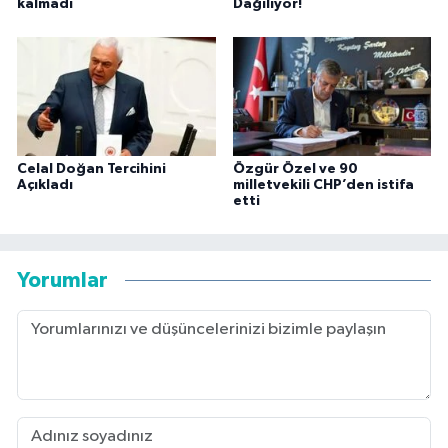
kalmadı
Dağılıyor!
Celal Doğan Tercihini
Özgür Özel ve 90
Açıkladı
milletvekili CHP’den istifa
etti
Yorumlar