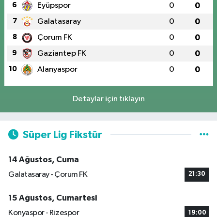
6
Eyüpspor
0
0
7
Galatasaray
0
0
8
Çorum FK
0
0
9
Gaziantep FK
0
0
10
Alanyaspor
0
0
Detaylar için tıklayın
Süper Lig Fikstür
14 Ağustos, Cuma
Galatasaray - Çorum FK
21:30
15 Ağustos, Cumartesi
Konyaspor - Rizespor
19:00