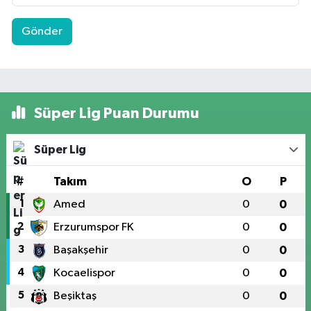
Gönder
Süper Lig Puan Durumu
Süper Lig
#
Takım
O
P
1
Amed
0
0
2
Erzurumspor FK
0
0
3
Başakşehir
0
0
4
Kocaelispor
0
0
5
Beşiktaş
0
0