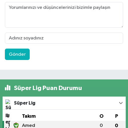
Gönder
Süper Lig Puan Durumu
Süper Lig
#
Takım
O
P
1
Amed
0
0