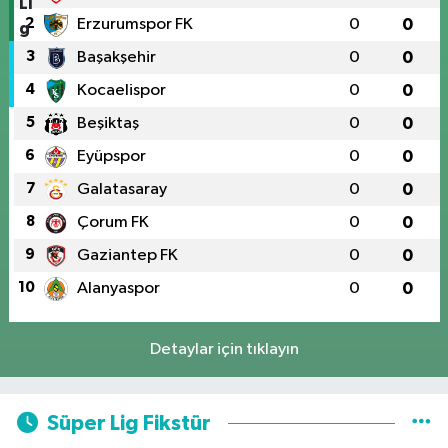
2
Erzurumspor FK
0
0
3
Başakşehir
0
0
4
Kocaelispor
0
0
5
Beşiktaş
0
0
6
Eyüpspor
0
0
7
Galatasaray
0
0
8
Çorum FK
0
0
9
Gaziantep FK
0
0
10
Alanyaspor
0
0
Detaylar için tıklayın
Süper Lig Fikstür