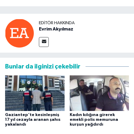
EDITÖR HAKKINDA
Evrim Akyılmaz
Bunlar da ilginizi çekebilir
Gaziantep’te kesinleşmiş
Kadın kılığına girerek
17 yıl cezayla aranan şahıs
emekli polis memuruna
yakalandı
kurşun yağdırdı