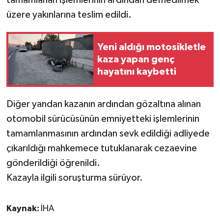
tamamlanan işlemlerinin ardından defnedilmek
üzere yakınlarına teslim edildi.
Yeni aldığı motosikletle
kaza yapan genç
hayatını kaybetti
Diğer yandan kazanın ardından gözaltına alınan
otomobil sürücüsünün emniyetteki işlemlerinin
tamamlanmasının ardından sevk edildiği adliyede
çıkarıldığı mahkemece tutuklanarak cezaevine
gönderildiği öğrenildi.
Kazayla ilgili soruşturma sürüyor.
Kaynak:
İHA