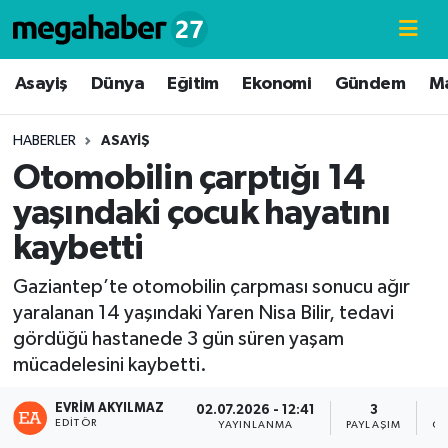
Hava Durumu
Asayiş
Dünya
Eğitim
Ekonomi
Gündem
M
Trafik Durumu
HABERLER
ASAYIŞ
Otomobilin çarptığı 14
Süper Lig Puan Durumu ve Fikstür
yaşındaki çocuk hayatını
Tüm Manşetler
kaybetti
Son Dakika Haberleri
Gaziantep’te otomobilin çarpması sonucu ağır
yaralanan 14 yaşındaki Yaren Nisa Bilir, tedavi
Haber Arşivi
gördüğü hastanede 3 gün süren yaşam
mücadelesini kaybetti.
EVRIM AKYILMAZ
02.07.2026 - 12:41
3
EDITÖR
YAYINLANMA
PAYLAŞIM
GÖ