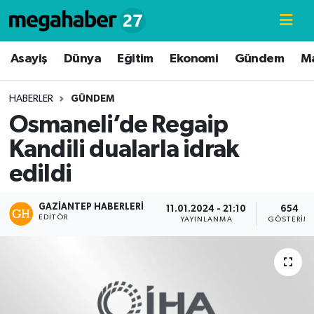
Hava Durumu
Asayiş
Dünya
Eğitim
Ekonomi
Gündem
M
Trafik Durumu
HABERLER
GÜNDEM
Osmaneli’de Regaip
Süper Lig Puan Durumu ve Fikstür
Kandili dualarla idrak
Tüm Manşetler
edildi
Son Dakika Haberleri
GAZIANTEP HABERLERI
11.01.2024 - 21:10
654
EDITÖR
YAYINLANMA
GÖSTERIM
Haber Arşivi