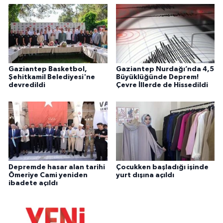
Gaziantep Basketbol,
Gaziantep Nurdağı’nda 4,5
Şehitkamil Belediyesi'ne
Büyüklüğünde Deprem!
devredildi
Çevre İllerde de Hissedildi
Depremde hasar alan tarihi
Çocukken başladığı işinde
Ömeriye Cami yeniden
yurt dışına açıldı
ibadete açıldı