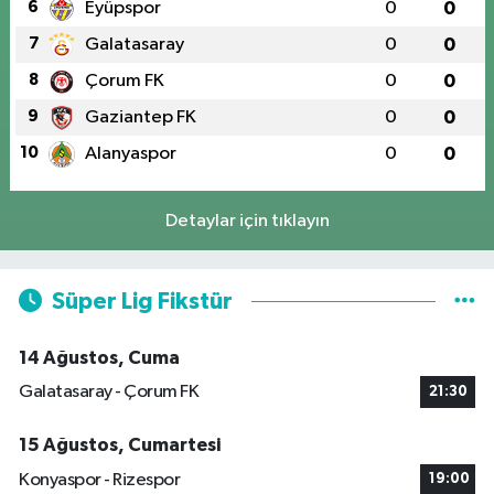
6
Eyüpspor
0
0
7
Galatasaray
0
0
8
Çorum FK
0
0
9
Gaziantep FK
0
0
10
Alanyaspor
0
0
Detaylar için tıklayın
Süper Lig Fikstür
14 Ağustos, Cuma
Galatasaray - Çorum FK
21:30
15 Ağustos, Cumartesi
Konyaspor - Rizespor
19:00