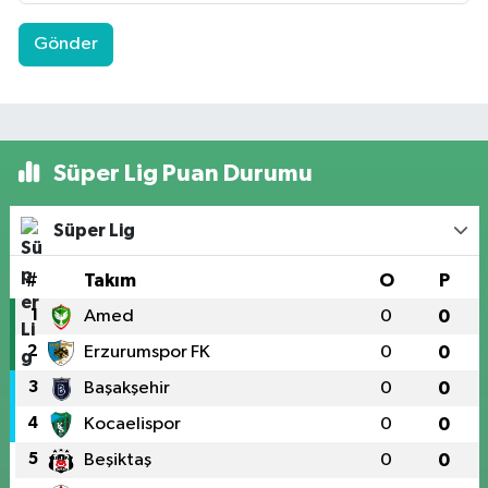
Gönder
Süper Lig Puan Durumu
Süper Lig
#
Takım
O
P
1
Amed
0
0
2
Erzurumspor FK
0
0
3
Başakşehir
0
0
4
Kocaelispor
0
0
5
Beşiktaş
0
0