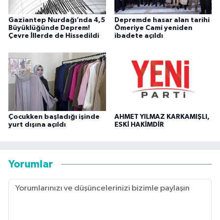
Gaziantep Nurdağı’nda 4,5
Depremde hasar alan tarihi
Büyüklüğünde Deprem!
Ömeriye Cami yeniden
Çevre İllerde de Hissedildi
ibadete açıldı
Çocukken başladığı işinde
AHMET YILMAZ KARKAMIŞLI,
yurt dışına açıldı
ESKİ HAKİMDİR
Yorumlar