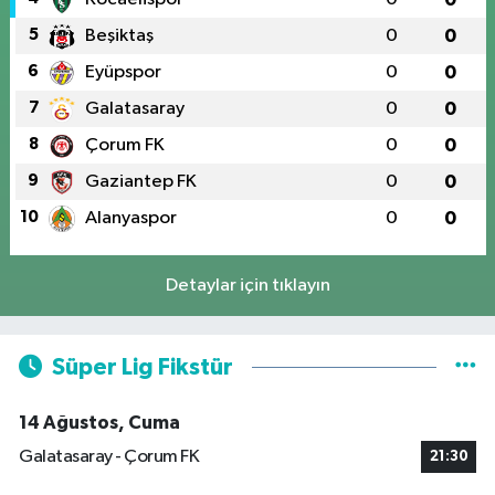
5
Beşiktaş
0
0
6
Eyüpspor
0
0
7
Galatasaray
0
0
8
Çorum FK
0
0
9
Gaziantep FK
0
0
10
Alanyaspor
0
0
Detaylar için tıklayın
Süper Lig Fikstür
14 Ağustos, Cuma
Galatasaray - Çorum FK
21:30