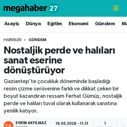
Hava Durumu
Asayiş
Dünya
Eğitim
Ekonomi
Gündem
M
Trafik Durumu
HABERLER
GÜNDEM
Nostaljik perde ve halıları
Süper Lig Puan Durumu ve Fikstür
sanat eserine
Tüm Manşetler
dönüştürüyor
Son Dakika Haberleri
Gaziantep'te çocukluk döneminde başladığı
resim çizme serüvenine farklı ve dikkat çeken bir
Haber Arşivi
boyut kazandıran ressam Ferhat Gümüş, nostaljik
perde ve halıları tuval olarak kullanarak sanatına
yenilik katıyor.
EVRIM AKYILMAZ
16.05.2026 - 11:31
1