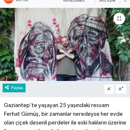
EDITÖR
YAYINLANMA
PAYLAŞIM
GÖ
Paylaş
-
+
A
A
Gaziantep'te yaşayan 25 yaşındaki ressam
Ferhat Gümüş, bir zamanlar neredeyse her evde
olan çiçek desenli perdeler ile eski halıların üzerine