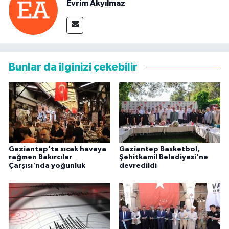
Evrim Akyılmaz
Bunlar da ilginizi çekebilir
Gaziantep'te sıcak havaya
Gaziantep Basketbol,
rağmen Bakırcılar
Şehitkamil Belediyesi'ne
Çarşısı'nda yoğunluk
devredildi