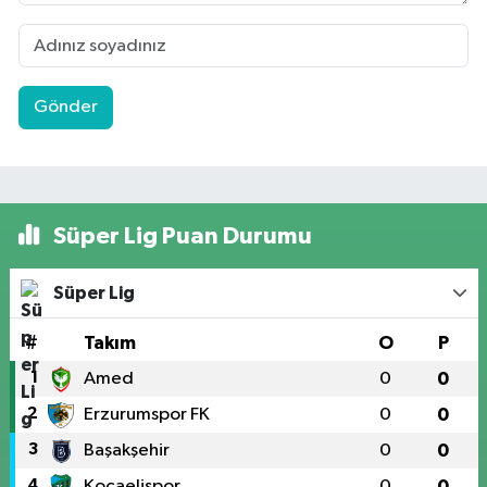
Gönder
Süper Lig Puan Durumu
Süper Lig
#
Takım
O
P
1
Amed
0
0
2
Erzurumspor FK
0
0
3
Başakşehir
0
0
4
Kocaelispor
0
0