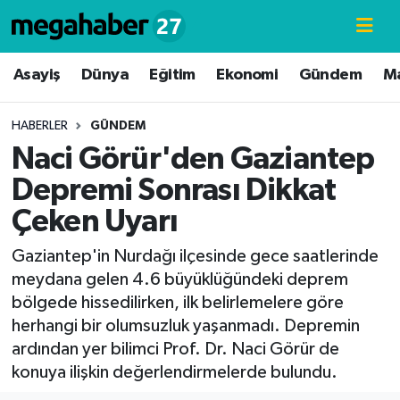
Hava Durumu
Asayiş
Dünya
Eğitim
Ekonomi
Gündem
M
Trafik Durumu
HABERLER
GÜNDEM
Naci Görür'den Gaziantep
Süper Lig Puan Durumu ve Fikstür
Depremi Sonrası Dikkat
Tüm Manşetler
Çeken Uyarı
Son Dakika Haberleri
Gaziantep'in Nurdağı ilçesinde gece saatlerinde
meydana gelen 4.6 büyüklüğündeki deprem
Haber Arşivi
bölgede hissedilirken, ilk belirlemelere göre
herhangi bir olumsuzluk yaşanmadı. Depremin
ardından yer bilimci Prof. Dr. Naci Görür de
konuya ilişkin değerlendirmelerde bulundu.