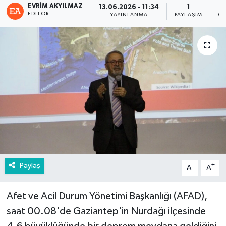
EVRIM AKYILMAZ
13.06.2026 - 11:34
1
EDITÖR
YAYINLANMA
PAYLAŞIM
GÖ
Paylaş
-
+
A
A
Afet ve Acil Durum Yönetimi Başkanlığı (AFAD),
saat 00.08'de Gaziantep'in Nurdağı ilçesinde