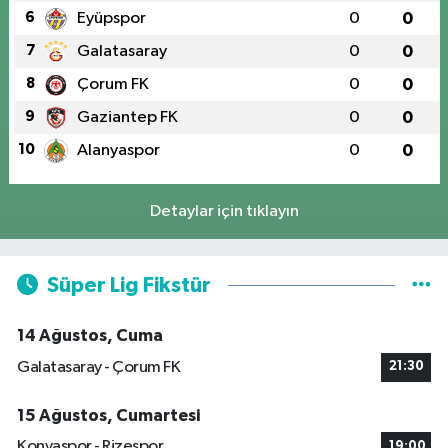
6
Eyüpspor
0
0
7
Galatasaray
0
0
8
Çorum FK
0
0
9
Gaziantep FK
0
0
10
Alanyaspor
0
0
Detaylar için tıklayın
Süper Lig Fikstür
14 Ağustos, Cuma
Galatasaray - Çorum FK
21:30
15 Ağustos, Cumartesi
Konyaspor - Rizespor
19:00