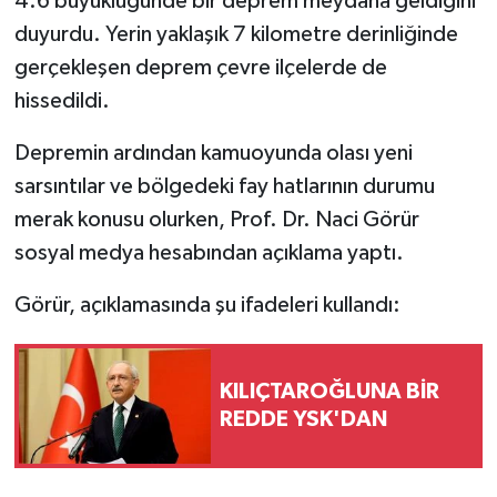
4.6 büyüklüğünde bir deprem meydana geldiğini
duyurdu. Yerin yaklaşık 7 kilometre derinliğinde
gerçekleşen deprem çevre ilçelerde de
hissedildi.
Depremin ardından kamuoyunda olası yeni
sarsıntılar ve bölgedeki fay hatlarının durumu
merak konusu olurken, Prof. Dr. Naci Görür
sosyal medya hesabından açıklama yaptı.
Görür, açıklamasında şu ifadeleri kullandı:
KILIÇTAROĞLUNA BİR
REDDE YSK'DAN