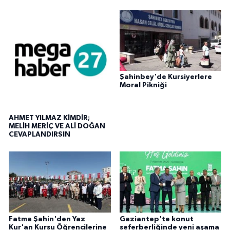
Şahinbey'de Kursiyerlere
Moral Pikniği
AHMET YILMAZ KİMDİR;
MELİH MERİÇ VE ALİ DOĞAN
CEVAPLANDIRSIN
Fatma Şahin'den Yaz
Gaziantep'te konut
Kur'an Kursu Öğrencilerine
seferberliğinde yeni aşama