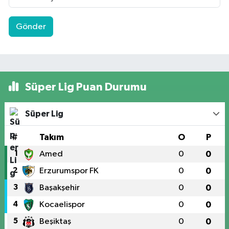
Gönder
Süper Lig Puan Durumu
Süper Lig
#
Takım
O
P
1
Amed
0
0
2
Erzurumspor FK
0
0
3
Başakşehir
0
0
4
Kocaelispor
0
0
5
Beşiktaş
0
0