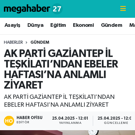
Hava Durumu
Asayiş
Dünya
Eğitim
Ekonomi
Gündem
M
Trafik Durumu
HABERLER
GÜNDEM
AK PARTİ GAZİANTEP İL
Süper Lig Puan Durumu ve Fikstür
TEŞKİLATI’NDAN EBELER
Tüm Manşetler
HAFTASI’NA ANLAMLI
ZİYARET
Son Dakika Haberleri
AK PARTİ GAZİANTEP İL TEŞKİLATI’NDAN
Haber Arşivi
EBELER HAFTASI’NA ANLAMLI ZİYARET
HABER OFISU
25.04.2025 - 12:01
25.04.2025 - 12:03
EDITÖR
YAYINLANMA
GÜNCELLEME