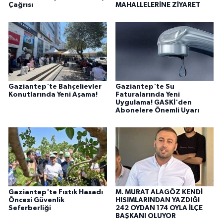
Çağrısı
MAHALLELERİNE ZİYARET
Gaziantep'te Bahçelievler
Gaziantep'te Su
Konutlarında Yeni Aşama!
Faturalarında Yeni
Uygulama! GASKİ'den
Abonelere Önemli Uyarı
Gaziantep'te Fıstık Hasadı
M. MURAT ALAGÖZ KENDİ
Öncesi Güvenlik
HISIMLARINDAN YAZDIĞI
Seferberliği
242 OYDAN 174 OYLA İLÇE
BAŞKANI OLUYOR