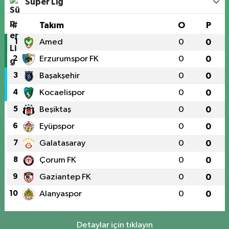
Süper Lig
#
Takım
O
P
1
Amed
0
0
2
Erzurumspor FK
0
0
3
Başakşehir
0
0
4
Kocaelispor
0
0
5
Beşiktaş
0
0
6
Eyüpspor
0
0
7
Galatasaray
0
0
8
Çorum FK
0
0
9
Gaziantep FK
0
0
10
Alanyaspor
0
0
Detaylar için tıklayın