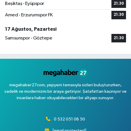
Beşiktaş - Eyüpspor
21:30
Amed - Erzurumspor FK
21:30
17 Ağustos, Pazartesi
Samsunspor - Göztepe
21:30
megahaber27com, yepyeni temasıyla sizleri buluştururken,
sadelik ve modernizmi bir araya getiriyor. Şatafattan kaçınıyor ve
insanlara haber okuyabilecekleri bir altyapı sunuyor.
0 532 051 08 50
[email protected]