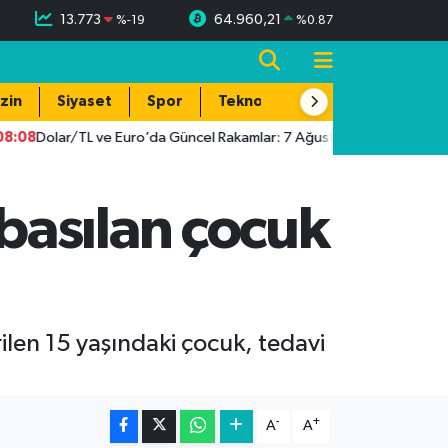
13.773
64.960,21
%
-19
%
0.87
zin
Siyaset
Spor
Teknoloji
08
Dolar/TL ve Euro’da Güncel Rakamlar: 7 Ağustos 2026 Döviz Fiyatl
basılan çocuk
len 15 yaşındaki çocuk, tedavi
-
+
A
A