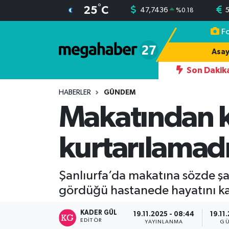
°
25
C
47,7436
%
0.18
F
Hava Durumu
Asay
Trafik Durumu
Son Dakik
MET YILMAZ KARKAMIŞLI, ESKİ HAKİMDİR
17:42
AHMET YILMA
Süper Lig Puan Durumu ve Fikstür
HABERLER
GÜNDEM
Makatından k
Tüm Manşetler
kurtarılamad
Son Dakika Haberleri
Haber Arşivi
Şanlıurfa’da makatına sözde şa
gördüğü hastanede hayatını ka
KADER GÜL
19.11.2025 - 08:44
19.11
EDITÖR
YAYINLANMA
GÜ