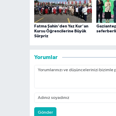
Fatma Şahin'den Yaz Kur'an
Gaziantep
Kursu Öğrencilerine Büyük
seferberl
Sürpriz
Yorumlar
Gönder