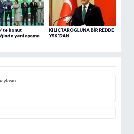
'te konut
KILIÇTAROĞLUNA BİR REDDE
iğinde yeni aşama
YSK'DAN