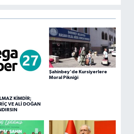
Şahinbey'de Kursiyerlere
Moral Pikniği
LMAZ KİMDİR;
RİÇ VE ALİ DOĞAN
NDIRSIN