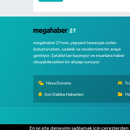
megahaber27com, yepyeni temasıyla sizleri
buluştururken, sadelik ve modernizmi bir araya
getiriyor. Şatafattan kaçınıyor ve insanlara haber
okuyabilecekleri bir altyapı sunuyor.
Hava Durumu
Tr
Son Dakika Haberleri
Ha
En iyi site deneyimi sağlamak için çerezlerden f