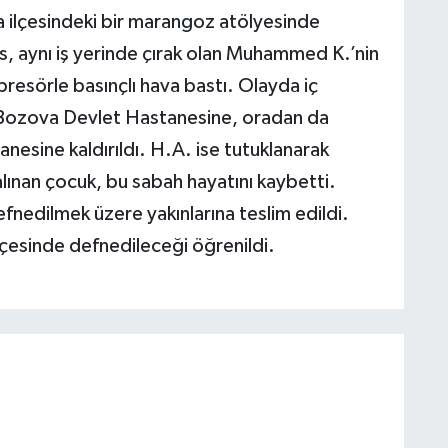
a ilçesindeki bir marangoz atölyesinde
ıs, aynı iş yerinde çırak olan Muhammed K.’nin
esörle basınçlı hava bastı. Olayda iç
e Bozova Devlet Hastanesine, oradan da
nesine kaldırıldı. H.A. ise tutuklanarak
ınan çocuk, bu sabah hayatını kaybetti.
fnedilmek üzere yakınlarına teslim edildi.
çesinde defnedileceği öğrenildi.