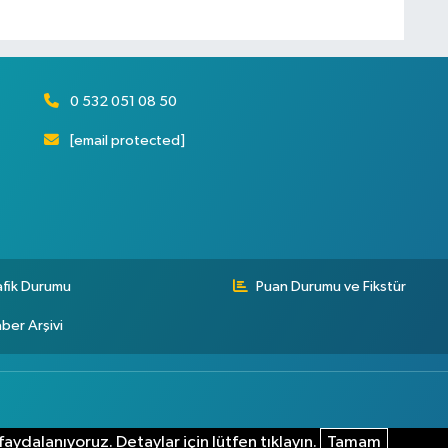
0 532 051 08 50
[email protected]
afik Durumu
Puan Durumu ve Fikstür
ber Arşivi
aydalanıyoruz. Detaylar için lütfen tıklayın.
Tamam