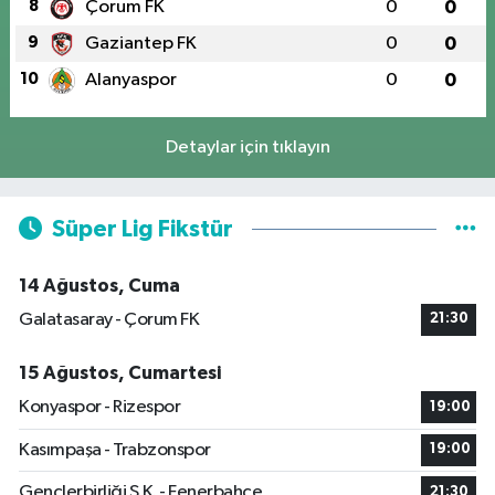
8
Çorum FK
0
0
9
Gaziantep FK
0
0
10
Alanyaspor
0
0
Detaylar için tıklayın
Süper Lig Fikstür
14 Ağustos, Cuma
Galatasaray - Çorum FK
21:30
15 Ağustos, Cumartesi
Konyaspor - Rizespor
19:00
Kasımpaşa - Trabzonspor
19:00
Gençlerbirliği S.K. - Fenerbahçe
21:30