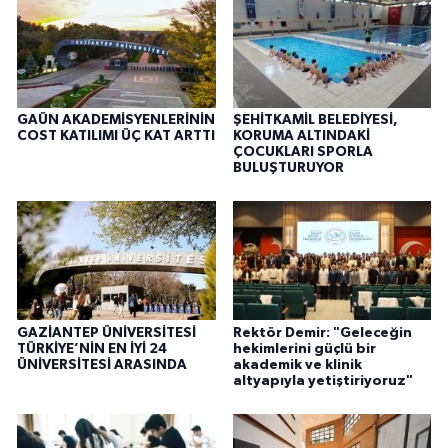
GAÜN AKADEMİSYENLERİNİN
ŞEHİTKAMİL BELEDİYESİ,
COST KATILIMI ÜÇ KAT ARTTI
KORUMA ALTINDAKİ
ÇOCUKLARI SPORLA
BULUŞTURUYOR
GAZİANTEP ÜNİVERSİTESİ
Rektör Demir: "Geleceğin
TÜRKİYE’NİN EN İYİ 24
hekimlerini güçlü bir
ÜNİVERSİTESİ ARASINDA
akademik ve klinik
altyapıyla yetiştiriyoruz"