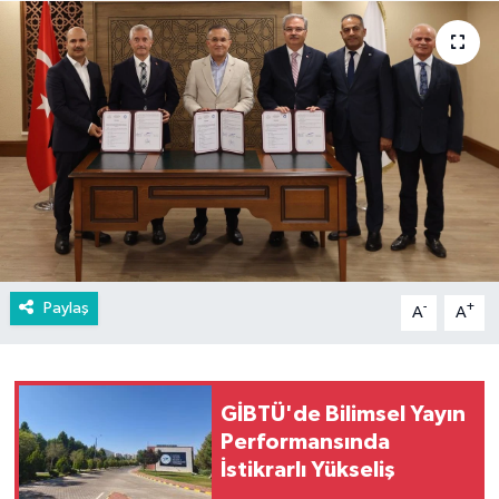
Paylaş
-
+
A
A
GİBTÜ'de Bilimsel Yayın
Performansında
İstikrarlı Yükseliş