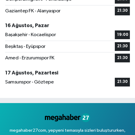
Gaziantep FK - Alanyaspor
21:30
16 Ağustos, Pazar
Başakşehir - Kocaelispor
19:00
Beşiktaş - Eyüpspor
21:30
Amed - Erzurumspor FK
21:30
17 Ağustos, Pazartesi
Samsunspor - Göztepe
21:30
megahaber27com, yepyeni temasıyla sizleri buluştururken,