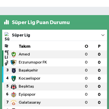
Süper Lig Puan Durumu
Süper Lig
#
Takım
O
P
1
Amed
0
0
2
Erzurumspor FK
0
0
3
Başakşehir
0
0
4
Kocaelispor
0
0
5
Beşiktaş
0
0
6
Eyüpspor
0
0
7
Galatasaray
0
0