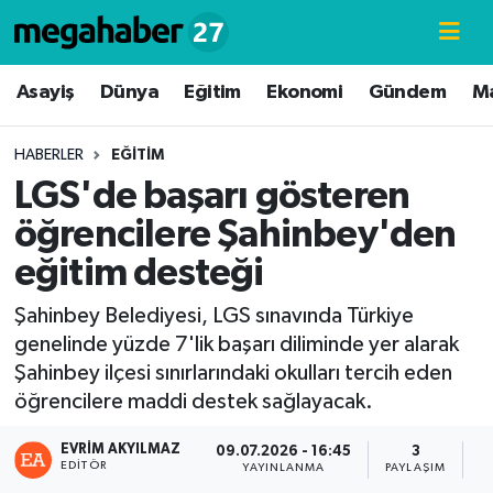
Hava Durumu
Asayiş
Dünya
Eğitim
Ekonomi
Gündem
M
Trafik Durumu
HABERLER
EĞITIM
LGS'de başarı gösteren
Süper Lig Puan Durumu ve Fikstür
öğrencilere Şahinbey'den
Tüm Manşetler
eğitim desteği
Son Dakika Haberleri
Şahinbey Belediyesi, LGS sınavında Türkiye
genelinde yüzde 7'lik başarı diliminde yer alarak
Haber Arşivi
Şahinbey ilçesi sınırlarındaki okulları tercih eden
öğrencilere maddi destek sağlayacak.
EVRIM AKYILMAZ
09.07.2026 - 16:45
3
EDITÖR
YAYINLANMA
PAYLAŞIM
G