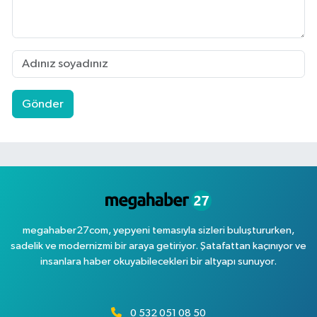
Gönder
megahaber27com, yepyeni temasıyla sizleri buluştururken,
sadelik ve modernizmi bir araya getiriyor. Şatafattan kaçınıyor ve
insanlara haber okuyabilecekleri bir altyapı sunuyor.
0 532 051 08 50