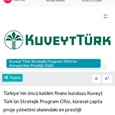
EDITÖR
YAYINLANMA
GÜNCELLEME
Paylaş
-
+
A
A
Türkiye’nin öncü katılım finans kuruluşu Kuveyt
Türk’ün Stratejik Program Ofisi, küresel çapta
proje yönetimi alanındaki en prestijli