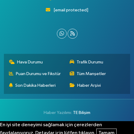
[email protected]
Hava Durumu
Trafik Durumu
Puan Durumu ve Fikstür
Tüm Manşetler
Son Dakika Haberleri
Haber Arşivi
Haber Yazılımı:
TE Bilişim
En iyi site deneyimi sağlamak için çerezlerden
faydalanıyoruz. Detaylar için lütfen tıklayın.
Tamam