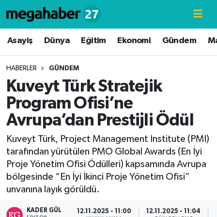
Hava Durumu
Asayiş
Dünya
Eğitim
Ekonomi
Gündem
M
Trafik Durumu
HABERLER
GÜNDEM
Kuveyt Türk Stratejik
Süper Lig Puan Durumu ve Fikstür
Program Ofisi’ne
Tüm Manşetler
Avrupa’dan Prestijli Ödül
Son Dakika Haberleri
Kuveyt Türk, Project Management Institute (PMI)
tarafından yürütülen PMO Global Awards (En İyi
Haber Arşivi
Proje Yönetim Ofisi Ödülleri) kapsamında Avrupa
bölgesinde “En İyi İkinci Proje Yönetim Ofisi”
unvanına layık görüldü.
KADER GÜL
12.11.2025 - 11:00
12.11.2025 - 11:04