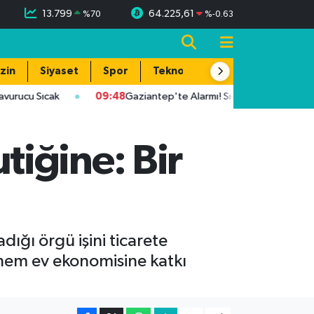
13.799
64.225,61
%
70
%
-0.63
zin
Siyaset
Spor
Teknoloji
cu Sıcak
09:48
Gaziantep'te Alarmı! Sıcaklık 39 Dereceye Ula
iğine: Bir
ığı örgü işini ticarete
hem ev ekonomisine katkı