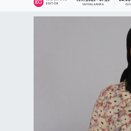
13.11.2025 - 07:25
04.06
EDITÖR
YAYINLANMA
GÜ