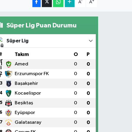
-
+
A
A
Süper Lig Puan Durumu
Süper Lig
#
Takım
O
P
1
Amed
0
0
2
Erzurumspor FK
0
0
3
Başakşehir
0
0
4
Kocaelispor
0
0
5
Beşiktaş
0
0
6
Eyüpspor
0
0
7
Galatasaray
0
0
8