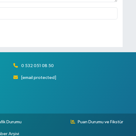
0 532 051 08 50
[email protected]
afik Durumu
Puan Durumu ve Fikstür
ber Arşivi