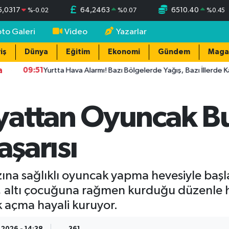
5,0317
64,2463
6510.40
%
-0.02
%
0.07
%
0.45
oto Galeri
Video
Yazarlar
iş
Dünya
Eğitim
Ekonomi
Gündem
Maga
a
09:51
Yurtta Hava Alarmı! Bazı Bölgelerde Yağış, Bazı İllerde Kavuru
attan Oyuncak But
aşarısı
ına sağlıklı oyuncak yapma hevesiyle başlad
, altı çocuğuna rağmen kurduğu düzenle 
k açma hayali kuruyor.