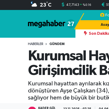
°
23
C
47,7143
5
%
0.16
F
Hava Durumu
Asay
Trafik Durumu
Son Dakik
RINDAN YAZDIĞI 242 OYDAN 174 OYLA İLÇE BAŞKANI OLUYOR
Süper Lig Puan Durumu ve Fikstür
HABERLER
GÜNDEM
Kurumsal Hay
Tüm Manşetler
Girişimcilik B
Son Dakika Haberleri
Haber Arşivi
Kurumsal hayattan ayrılarak kız
dönüştüren Ayşe Çalışkan (34)
sağlıyor hem de büyük bir buti
KADER GÜL