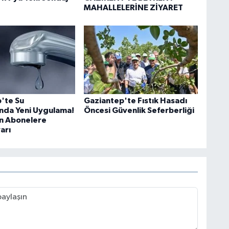
MAHALLELERİNE ZİYARET
'te Su
Gaziantep'te Fıstık Hasadı
ında Yeni Uygulama!
Öncesi Güvenlik Seferberliği
n Abonelere
arı