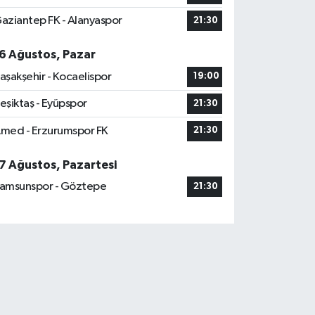
aziantep FK - Alanyaspor
21:30
6 Ağustos, Pazar
aşakşehir - Kocaelispor
19:00
eşiktaş - Eyüpspor
21:30
med - Erzurumspor FK
21:30
7 Ağustos, Pazartesi
amsunspor - Göztepe
21:30