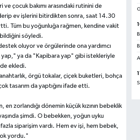
ri ve çocuk bakımı arasındaki rutinini de
G
rip ev işlerini bitirdikten sonra, saat 14.30
1
lirtti. Tüm bu yoğunluğa rağmen, kendine vakit
B
bildiğini söyledi.
 destek oluyor ve örgülerinde ona yardımcı
B
yap," ya da "Kapibara yap" gibi istekleriyle
A
 de ekledi.
1
nahtarlık, örgü tokalar, çiçek buketleri, bohça
S
çok tasarım da yaptığını ifade etti.
kan, en zorlandığı dönemin küçük kızının bebeklik
3 yaşında şimdi. O bebekken, yoğun uyku
zla siparişim vardı. Hem ev işi, hem bebek,
ok yordu."