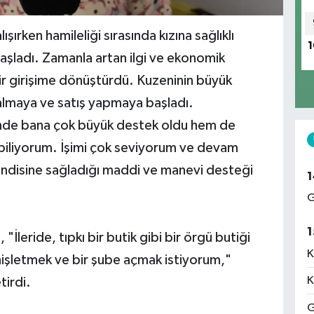
şırken hamileliği sırasında kızına sağlıklı
1
şladı. Zamanla artan ilgi ve ekonomik
 bir girişime dönüştürdü. Kuzeninin büyük
 almaya ve satış yapmaya başladı.
nde bana çok büyük destek oldu hem de
abiliyorum. İşimi çok seviyorum ve devam
kendisine sağladığı maddi ve manevi desteği
1
G
1
"İleride, tıpkı bir butik gibi bir örgü butiği
K
işletmek ve bir şube açmak istiyorum,"
K
tirdi.
G