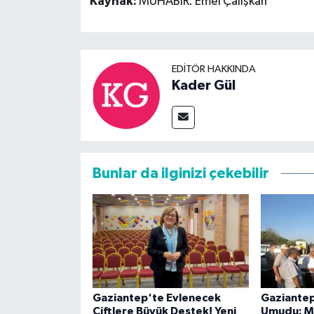
Kaynak:
MUHABİR: Emel Çalışkan
EDITÖR HAKKINDA
Kader Gül
Bunlar da ilginizi çekebilir
Gaziantep'te Evlenecek
Gaziantep
Çiftlere Büyük Destek! Yeni
Umudu: MT