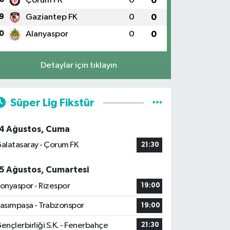
Çorum FK
0
0
9
Gaziantep FK
0
0
0
Alanyaspor
0
0
Detaylar için tıklayın
Süper Lig Fikstür
4 Ağustos, Cuma
alatasaray - Çorum FK
21:30
5 Ağustos, Cumartesi
onyaspor - Rizespor
19:00
asımpaşa - Trabzonspor
19:00
ençlerbirliği S.K. - Fenerbahçe
21:30