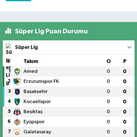
Süper Lig Puan Durumu
Süper Lig
#
Takım
O
P
1
Amed
0
0
2
Erzurumspor FK
0
0
3
Başakşehir
0
0
4
Kocaelispor
0
0
5
Beşiktaş
0
0
6
Eyüpspor
0
0
7
Galatasaray
0
0