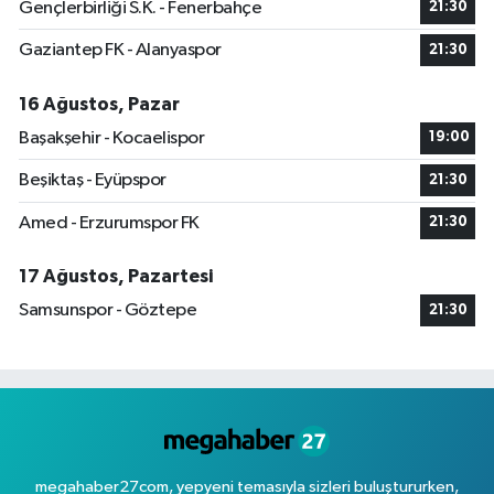
Gençlerbirliği S.K. - Fenerbahçe
21:30
Gaziantep FK - Alanyaspor
21:30
16 Ağustos, Pazar
Başakşehir - Kocaelispor
19:00
Beşiktaş - Eyüpspor
21:30
Amed - Erzurumspor FK
21:30
17 Ağustos, Pazartesi
Samsunspor - Göztepe
21:30
megahaber27com, yepyeni temasıyla sizleri buluştururken,