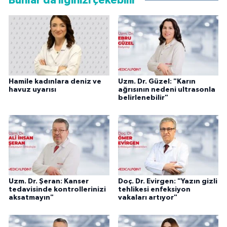
Bunlar da ilginizi çekebilir
Hamile kadınlara deniz ve
Uzm. Dr. Güzel: "Karın
havuz uyarısı
ağrısının nedeni ultrasonla
belirlenebilir"
Uzm. Dr. Şeran: Kanser
Doç. Dr. Evirgen: "Yazın gizli
tedavisinde kontrollerinizi
tehlikesi enfeksiyon
aksatmayın"
vakaları artıyor"