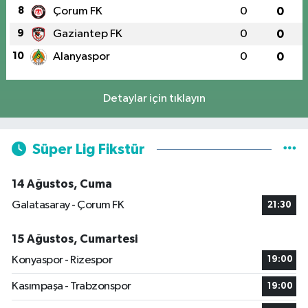
8
Çorum FK
0
0
9
Gaziantep FK
0
0
10
Alanyaspor
0
0
Detaylar için tıklayın
Süper Lig Fikstür
14 Ağustos, Cuma
Galatasaray - Çorum FK
21:30
15 Ağustos, Cumartesi
Konyaspor - Rizespor
19:00
Kasımpaşa - Trabzonspor
19:00