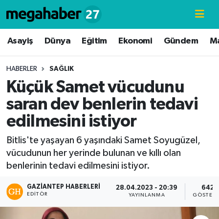
Hava Durumu
Asayiş
Dünya
Eğitim
Ekonomi
Gündem
M
Trafik Durumu
HABERLER
SAĞLIK
Küçük Samet vücudunu
Süper Lig Puan Durumu ve Fikstür
saran dev benlerin tedavi
Tüm Manşetler
edilmesini istiyor
Son Dakika Haberleri
Bitlis'te yaşayan 6 yaşındaki Samet Soyugüzel,
vücudunun her yerinde bulunan ve kıllı olan
Haber Arşivi
benlerinin tedavi edilmesini istiyor.
GAZIANTEP HABERLERI
28.04.2023 - 20:39
642
EDITÖR
YAYINLANMA
GÖSTERI