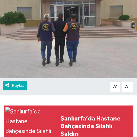
Paylaş
-
+
A
A
Şanlıurfa’da Hastane
Bahçesinde Silahlı
Saldırı