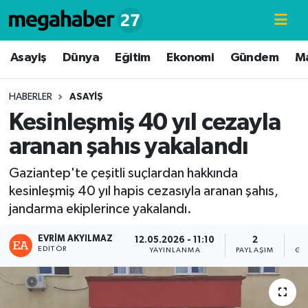
Hava Durumu
Asayiş
Dünya
Eğitim
Ekonomi
Gündem
M
Trafik Durumu
HABERLER
ASAYIŞ
Kesinleşmiş 40 yıl cezayla
Süper Lig Puan Durumu ve Fikstür
aranan şahıs yakalandı
Tüm Manşetler
Gaziantep'te çeşitli suçlardan hakkında
kesinleşmiş 40 yıl hapis cezasıyla aranan şahıs,
Son Dakika Haberleri
jandarma ekiplerince yakalandı.
Haber Arşivi
EVRIM AKYILMAZ
12.05.2026 - 11:10
2
EDITÖR
YAYINLANMA
PAYLAŞIM
GÖ