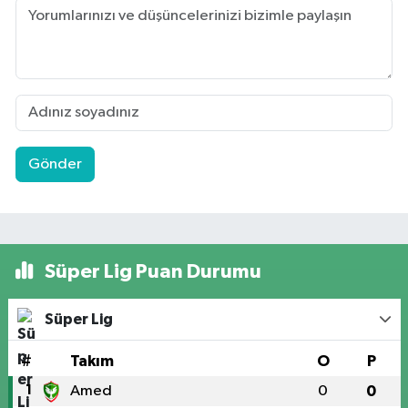
Gönder
Süper Lig Puan Durumu
Süper Lig
#
Takım
O
P
1
Amed
0
0