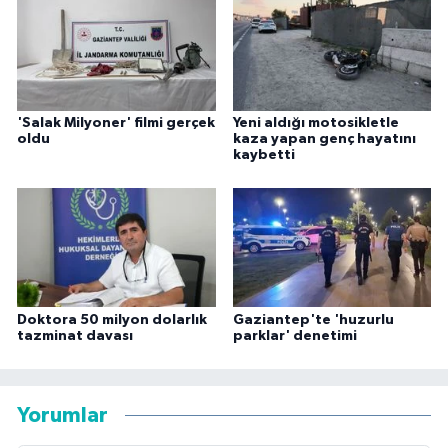
'Salak Milyoner' filmi gerçek
Yeni aldığı motosikletle
oldu
kaza yapan genç hayatını
kaybetti
Doktora 50 milyon dolarlık
Gaziantep'te 'huzurlu
tazminat davası
parklar' denetimi
Yorumlar