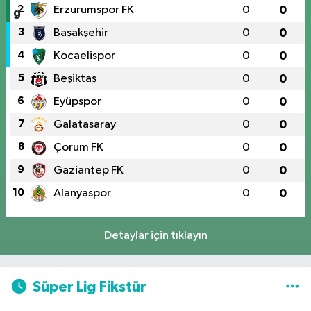
2
Erzurumspor FK
0
0
3
Başakşehir
0
0
4
Kocaelispor
0
0
5
Beşiktaş
0
0
6
Eyüpspor
0
0
7
Galatasaray
0
0
8
Çorum FK
0
0
9
Gaziantep FK
0
0
10
Alanyaspor
0
0
Detaylar için tıklayın
Süper Lig Fikstür