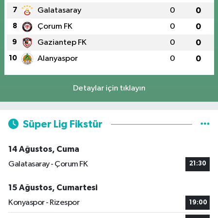
7
Galatasaray
0
0
8
Çorum FK
0
0
9
Gaziantep FK
0
0
10
Alanyaspor
0
0
Detaylar için tıklayın
Süper Lig Fikstür
14 Ağustos, Cuma
Galatasaray - Çorum FK
21:30
15 Ağustos, Cumartesi
Konyaspor - Rizespor
19:00