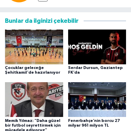
Bunlar da ilginizi çekebilir
Çocuklar geleceğe
Serdar Dursun, Gaziantep
Şehitkamil'de hazırlanıyor
FK’da
Memik Yılmaz: "Daha güzel
Fenerbahçe’nin borcu 27
bir futbol seyrettirmek için
milyar 961 milyon TL
mücadele ediyoruz"