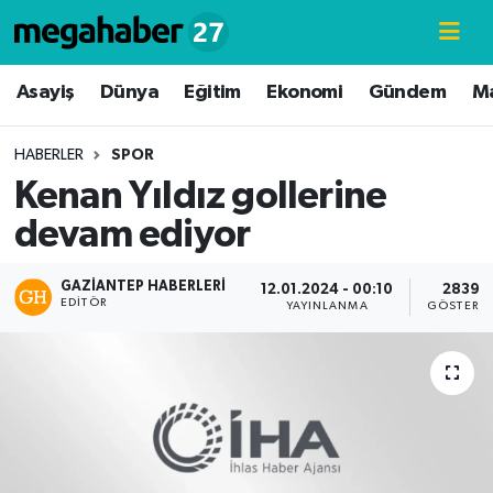
Hava Durumu
Asayiş
Dünya
Eğitim
Ekonomi
Gündem
M
Trafik Durumu
HABERLER
SPOR
Kenan Yıldız gollerine
Süper Lig Puan Durumu ve Fikstür
devam ediyor
Tüm Manşetler
GAZIANTEP HABERLERI
12.01.2024 - 00:10
2839
EDITÖR
Son Dakika Haberleri
YAYINLANMA
GÖSTERI
Haber Arşivi