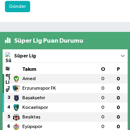
Gönder
Süper Lig Puan Durumu
Süper Lig
#
Takım
O
P
1
Amed
0
0
2
Erzurumspor FK
0
0
3
Başakşehir
0
0
4
Kocaelispor
0
0
5
Beşiktaş
0
0
6
Eyüpspor
0
0