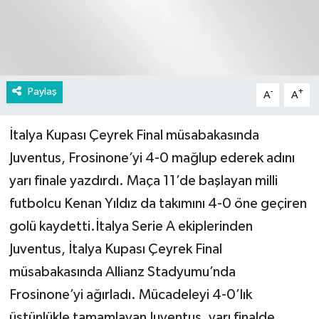
Paylaş
-
+
A
A
İtalya Kupası Çeyrek Final müsabakasında
Juventus, Frosinone’yi 4-0 mağlup ederek adını
yarı finale yazdırdı. Maça 11’de başlayan milli
futbolcu Kenan Yıldız da takımını 4-0 öne geçiren
golü kaydetti.İtalya Serie A ekiplerinden
Juventus, İtalya Kupası Çeyrek Final
müsabakasında Allianz Stadyumu’nda
Frosinone’yi ağırladı. Mücadeleyi 4-0’lık
üstünlükle tamamlayan Juventus, yarı finalde