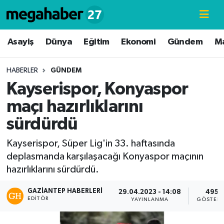
Hava Durumu
Asayiş
Dünya
Eğitim
Ekonomi
Gündem
M
Trafik Durumu
HABERLER
GÜNDEM
Kayserispor, Konyaspor
Süper Lig Puan Durumu ve Fikstür
maçı hazırlıklarını
Tüm Manşetler
sürdürdü
Son Dakika Haberleri
Kayserispor, Süper Lig'in 33. haftasında
deplasmanda karşılaşacağı Konyaspor maçının
Haber Arşivi
hazırlıklarını sürdürdü.
GAZIANTEP HABERLERI
29.04.2023 - 14:08
495
EDITÖR
YAYINLANMA
GÖSTERI