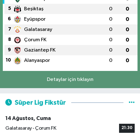
5
Beşiktaş
0
0
6
Eyüpspor
0
0
7
Galatasaray
0
0
8
Çorum FK
0
0
9
Gaziantep FK
0
0
10
Alanyaspor
0
0
Detaylar için tıklayın
Süper Lig Fikstür
14 Ağustos, Cuma
Galatasaray - Çorum FK
21:30