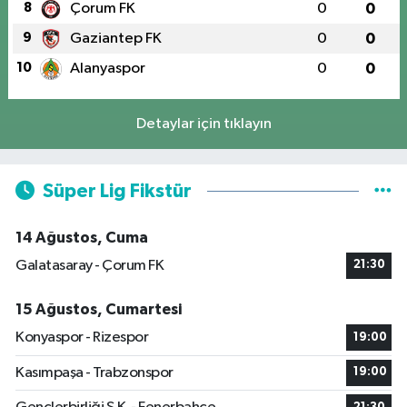
8
Çorum FK
0
0
9
Gaziantep FK
0
0
10
Alanyaspor
0
0
Detaylar için tıklayın
Süper Lig Fikstür
14 Ağustos, Cuma
Galatasaray - Çorum FK
21:30
15 Ağustos, Cumartesi
Konyaspor - Rizespor
19:00
Kasımpaşa - Trabzonspor
19:00