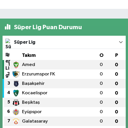
Süper Lig Puan Durumu
Süper Lig
#
Takım
O
P
1
Amed
0
0
2
Erzurumspor FK
0
0
3
Başakşehir
0
0
4
Kocaelispor
0
0
5
Beşiktaş
0
0
6
Eyüpspor
0
0
7
Galatasaray
0
0