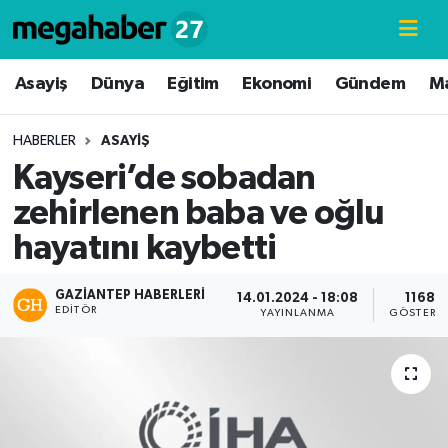
Hava Durumu
Asayiş
Dünya
Eğitim
Ekonomi
Gündem
M
Trafik Durumu
HABERLER
ASAYIŞ
Kayseri’de sobadan
Süper Lig Puan Durumu ve Fikstür
zehirlenen baba ve oğlu
Tüm Manşetler
hayatını kaybetti
Son Dakika Haberleri
GAZIANTEP HABERLERI
14.01.2024 - 18:08
1168
EDITÖR
YAYINLANMA
GÖSTERI
Haber Arşivi