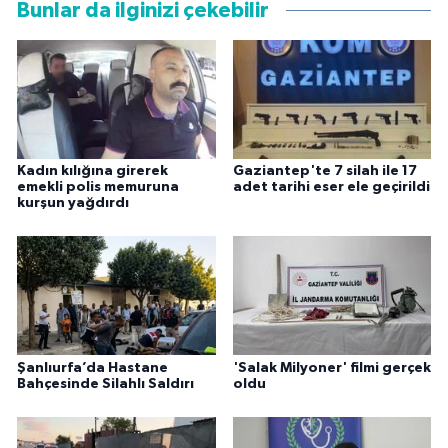
Bunlar da ilginizi çekebilir
Kadın kılığına girerek
Gaziantep'te 7 silah ile 17
emekli polis memuruna
adet tarihi eser ele geçirildi
kurşun yağdırdı
Şanlıurfa’da Hastane
'Salak Milyoner' filmi gerçek
Bahçesinde Silahlı Saldırı
oldu