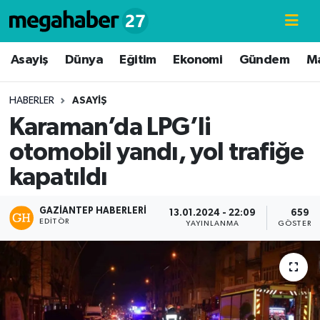
Hava Durumu
Asayiş
Dünya
Eğitim
Ekonomi
Gündem
M
Trafik Durumu
HABERLER
ASAYIŞ
Karaman’da LPG’li
Süper Lig Puan Durumu ve Fikstür
otomobil yandı, yol trafiğe
Tüm Manşetler
kapatıldı
Son Dakika Haberleri
GAZIANTEP HABERLERI
13.01.2024 - 22:09
659
EDITÖR
YAYINLANMA
GÖSTERI
Haber Arşivi