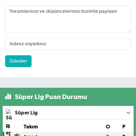
Gönder
Süper Lig Puan Durumu
Süper Lig
#
Takım
O
P