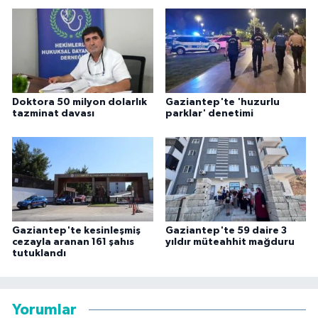
Doktora 50 milyon dolarlık
Gaziantep'te 'huzurlu
tazminat davası
parklar' denetimi
Gaziantep'te kesinleşmiş
Gaziantep'te 59 daire 3
cezayla aranan 161 şahıs
yıldır müteahhit mağduru
tutuklandı
Yorumlar