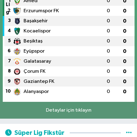
1
Amed
0
0
2
Erzurumspor FK
0
0
3
Başakşehir
0
0
4
Kocaelispor
0
0
5
Beşiktaş
0
0
6
Eyüpspor
0
0
7
Galatasaray
0
0
8
Çorum FK
0
0
9
Gaziantep FK
0
0
10
Alanyaspor
0
0
Detaylar için tıklayın
Süper Lig Fikstür