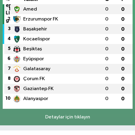
1
Amed
0
0
2
Erzurumspor FK
0
0
3
Başakşehir
0
0
4
Kocaelispor
0
0
5
Beşiktaş
0
0
6
Eyüpspor
0
0
7
Galatasaray
0
0
8
Çorum FK
0
0
9
Gaziantep FK
0
0
10
Alanyaspor
0
0
Detaylar için tıklayın