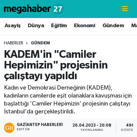
Hava Durumu
Asayiş
Dünya
Eğitim
Ekonomi
Gündem
M
Trafik Durumu
HABERLER
GÜNDEM
KADEM'in "Camiler
Süper Lig Puan Durumu ve Fikstür
Hepimizin" projesinin
Tüm Manşetler
çalıştayı yapıldı
Son Dakika Haberleri
Kadın ve Demokrasi Derneğinin (KADEM),
kadınların camilerde eşit olanaklara kavuşması için
Haber Arşivi
başlattığı 'Camiler Hepimizin' projesinin çalıştayı
İstanbul'da gerçekleştirildi.
GAZIANTEP HABERLERI
26.04.2023 - 20:08
496
EDITÖR
YAYINLANMA
GÖSTER