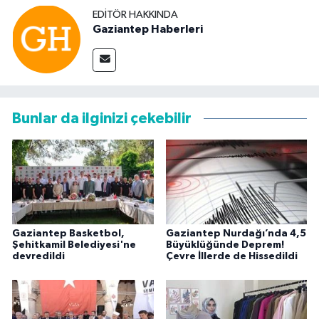
EDITÖR HAKKINDA
Gaziantep Haberleri
Bunlar da ilginizi çekebilir
Gaziantep Basketbol,
Gaziantep Nurdağı’nda 4,5
Şehitkamil Belediyesi'ne
Büyüklüğünde Deprem!
devredildi
Çevre İllerde de Hissedildi