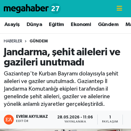
Hava Durumu
Asayiş
Dünya
Eğitim
Ekonomi
Gündem
M
Trafik Durumu
HABERLER
GÜNDEM
Jandarma, şehit aileleri ve
Süper Lig Puan Durumu ve Fikstür
gazileri unutmadı
Tüm Manşetler
Gaziantep'te Kurban Bayramı dolayısıyla şehit
aileleri ve gaziler unutulmadı. Gaziantep İl
Son Dakika Haberleri
Jandarma Komutanlığı ekipleri tarafından il
genelinde şehit aileleri, gaziler ve ailelerine
Haber Arşivi
yönelik anlamlı ziyaretler gerçekleştirildi.
EVRIM AKYILMAZ
28.05.2026 - 11:06
1
EDITÖR
YAYINLANMA
PAYLAŞIM
G