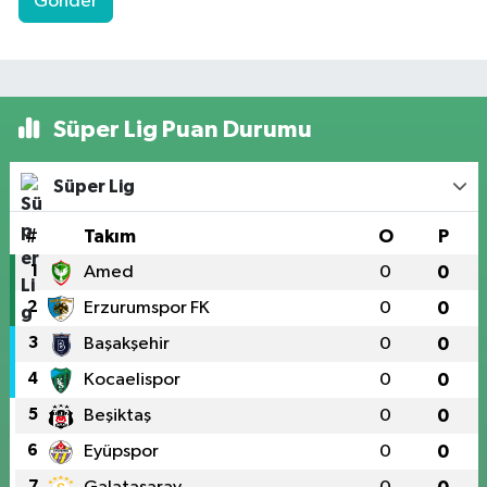
Gönder
Süper Lig Puan Durumu
Süper Lig
#
Takım
O
P
1
Amed
0
0
2
Erzurumspor FK
0
0
3
Başakşehir
0
0
4
Kocaelispor
0
0
5
Beşiktaş
0
0
6
Eyüpspor
0
0
7