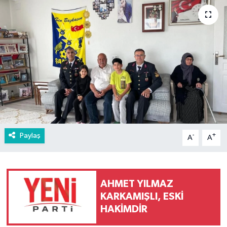
Paylaş
-
+
A
A
AHMET YILMAZ
KARKAMIŞLI, ESKİ
HAKİMDİR