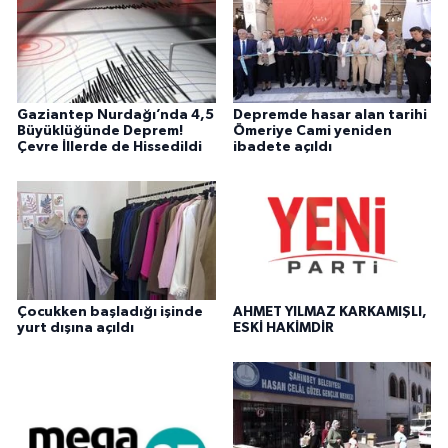
Gaziantep Nurdağı’nda 4,5
Depremde hasar alan tarihi
Büyüklüğünde Deprem!
Ömeriye Cami yeniden
Çevre İllerde de Hissedildi
ibadete açıldı
Çocukken başladığı işinde
AHMET YILMAZ KARKAMIŞLI,
yurt dışına açıldı
ESKİ HAKİMDİR