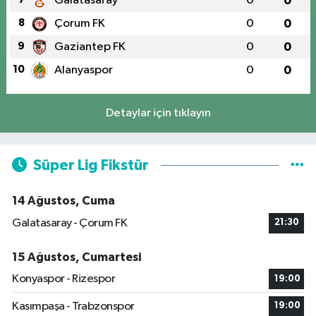
Galatasaray
0
0
8
Çorum FK
0
0
9
Gaziantep FK
0
0
10
Alanyaspor
0
0
Detaylar için tıklayın
Süper Lig Fikstür
14 Ağustos, Cuma
Galatasaray - Çorum FK
21:30
15 Ağustos, Cumartesi
Konyaspor - Rizespor
19:00
Kasımpaşa - Trabzonspor
19:00