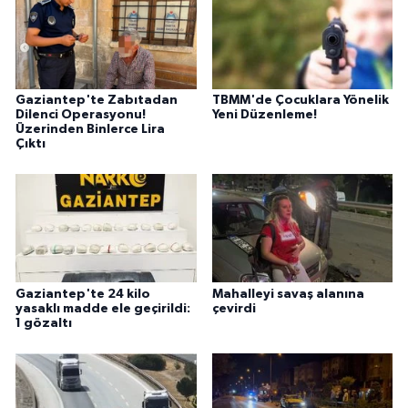
Gaziantep'te Zabıtadan
TBMM'de Çocuklara Yönelik
Dilenci Operasyonu!
Yeni Düzenleme!
Üzerinden Binlerce Lira
Çıktı
Gaziantep'te 24 kilo
Mahalleyi savaş alanına
yasaklı madde ele geçirildi:
çevirdi
1 gözaltı