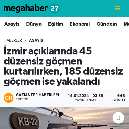
Hava Durumu
Asayiş
Dünya
Eğitim
Ekonomi
Gündem
M
Trafik Durumu
HABERLER
ASAYIŞ
İzmir açıklarında 45
Süper Lig Puan Durumu ve Fikstür
düzensiz göçmen
Tüm Manşetler
kurtarılırken, 185 düzensiz
göçmen ise yakalandı
Son Dakika Haberleri
Haber Arşivi
GAZIANTEP HABERLERI
14.01.2024 - 03:39
648
EDITÖR
YAYINLANMA
GÖSTERI