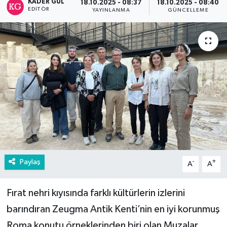
KADER GÜL
18.10.2025 - 08:37
18.10.2025 - 08:40
EDITÖR
YAYINLANMA
GÜNCELLEME
Paylaş
-
+
A
A
Fırat nehri kıyısında farklı kültürlerin izlerini
barındıran Zeugma Antik Kenti’nin en iyi korunmuş
Roma konutu örneklerinden biri olan Muzalar