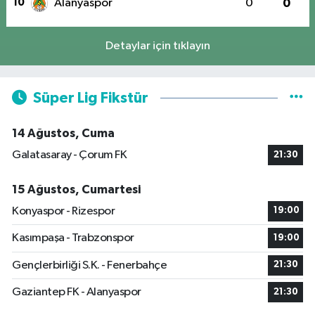
10
Alanyaspor
0
0
Detaylar için tıklayın
Süper Lig Fikstür
14 Ağustos, Cuma
Galatasaray - Çorum FK
21:30
15 Ağustos, Cumartesi
Konyaspor - Rizespor
19:00
Kasımpaşa - Trabzonspor
19:00
Gençlerbirliği S.K. - Fenerbahçe
21:30
Gaziantep FK - Alanyaspor
21:30