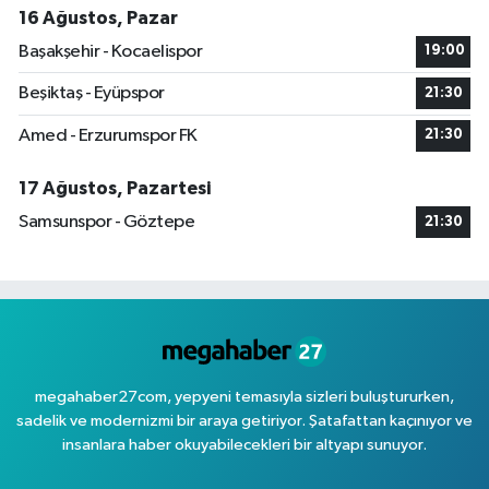
16 Ağustos, Pazar
Başakşehir - Kocaelispor
19:00
Beşiktaş - Eyüpspor
21:30
Amed - Erzurumspor FK
21:30
17 Ağustos, Pazartesi
Samsunspor - Göztepe
21:30
megahaber27com, yepyeni temasıyla sizleri buluştururken,
sadelik ve modernizmi bir araya getiriyor. Şatafattan kaçınıyor ve
insanlara haber okuyabilecekleri bir altyapı sunuyor.