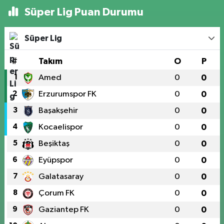
Süper Lig Puan Durumu
Süper Lig
#
Takım
O
P
1
Amed
0
0
2
Erzurumspor FK
0
0
3
Başakşehir
0
0
4
Kocaelispor
0
0
5
Beşiktaş
0
0
6
Eyüpspor
0
0
7
Galatasaray
0
0
8
Çorum FK
0
0
9
Gaziantep FK
0
0