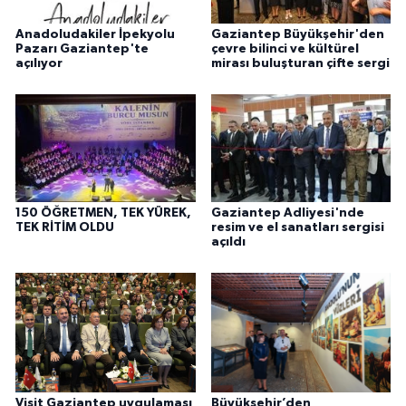
Anadoludakiler İpekyolu
Gaziantep Büyükşehir'den
Pazarı Gaziantep'te
çevre bilinci ve kültürel
açılıyor
mirası buluşturan çifte sergi
150 ÖĞRETMEN, TEK YÜREK,
Gaziantep Adliyesi'nde
TEK RİTİM OLDU
resim ve el sanatları sergisi
açıldı
Büyükşehir’den
Visit Gaziantep uygulaması