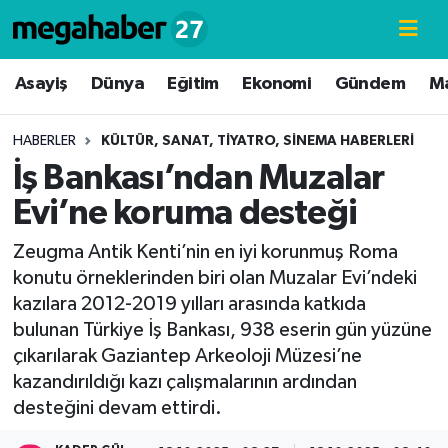
Hava Durumu
Asayiş
Dünya
Eğitim
Ekonomi
Gündem
M
Trafik Durumu
HABERLER
KÜLTÜR, SANAT, TIYATRO, SINEMA HABERLERI
İş Bankası’ndan Muzalar
Süper Lig Puan Durumu ve Fikstür
Evi’ne koruma desteği
Tüm Manşetler
Zeugma Antik Kenti’nin en iyi korunmuş Roma
konutu örneklerinden biri olan Muzalar Evi’ndeki
Son Dakika Haberleri
kazılara 2012-2019 yılları arasında katkıda
bulunan Türkiye İş Bankası, 938 eserin gün yüzüne
Haber Arşivi
çıkarılarak Gaziantep Arkeoloji Müzesi’ne
kazandırıldığı kazı çalışmalarının ardından
desteğini devam ettirdi.