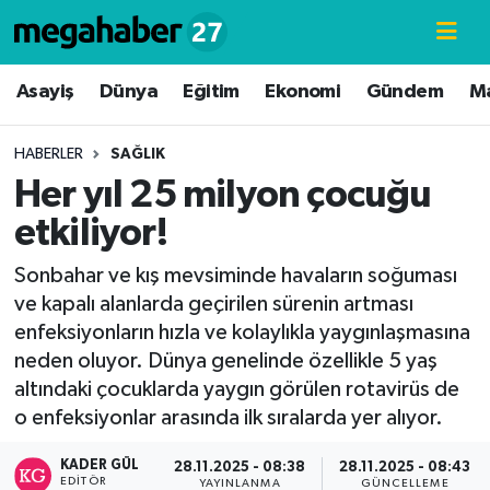
Hava Durumu
Asayiş
Dünya
Eğitim
Ekonomi
Gündem
M
Trafik Durumu
HABERLER
SAĞLIK
Her yıl 25 milyon çocuğu
Süper Lig Puan Durumu ve Fikstür
etkiliyor!
Tüm Manşetler
Sonbahar ve kış mevsiminde havaların soğuması
ve kapalı alanlarda geçirilen sürenin artması
Son Dakika Haberleri
enfeksiyonların hızla ve kolaylıkla yaygınlaşmasına
neden oluyor. Dünya genelinde özellikle 5 yaş
Haber Arşivi
altındaki çocuklarda yaygın görülen rotavirüs de
o enfeksiyonlar arasında ilk sıralarda yer alıyor.
KADER GÜL
28.11.2025 - 08:38
28.11.2025 - 08:43
EDITÖR
YAYINLANMA
GÜNCELLEME