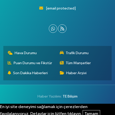
[email protected]
Hava Durumu
Trafik Durumu
Puan Durumu ve Fikstür
Tüm Manşetler
Son Dakika Haberleri
Haber Arşivi
Haber Yazılımı:
TE Bilişim
En iyi site deneyimi sağlamak için çerezlerden
faydalanıyoruz. Detaylar için lütfen tıklayın.
Tamam