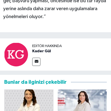
geç başvuru yapması, öncesinde ise bu tür fayda
yerine aslında daha zarar veren uygulamalara
yönelmeleri oluyor.”
EDITÖR HAKKINDA
Kader Gül
Bunlar da ilginizi çekebilir