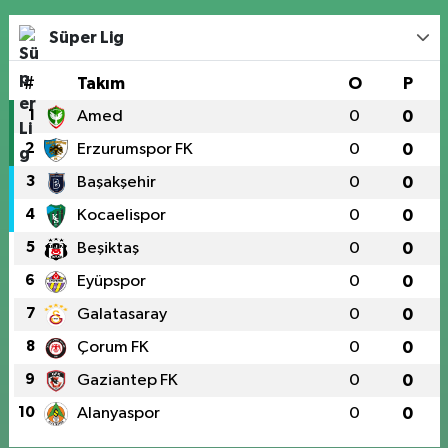
Süper Lig
#
Takım
O
P
1
Amed
0
0
2
Erzurumspor FK
0
0
3
Başakşehir
0
0
4
Kocaelispor
0
0
5
Beşiktaş
0
0
6
Eyüpspor
0
0
7
Galatasaray
0
0
8
Çorum FK
0
0
9
Gaziantep FK
0
0
10
Alanyaspor
0
0