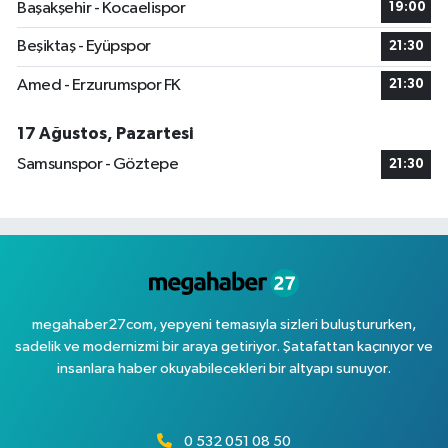
Başakşehir - Kocaelispor
19:00
Beşiktaş - Eyüpspor
21:30
Amed - Erzurumspor FK
21:30
17 Ağustos, Pazartesi
Samsunspor - Göztepe
21:30
megahaber27com, yepyeni temasıyla sizleri buluştururken,
sadelik ve modernizmi bir araya getiriyor. Şatafattan kaçınıyor ve
insanlara haber okuyabilecekleri bir altyapı sunuyor.
0 532 051 08 50