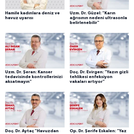
Hamile kadınlara deniz ve
Uzm. Dr. Güzel: "Karın
havuz uyarısı
ağrısının nedeni ultrasonla
belirlenebilir"
Uzm. Dr. Şeran: Kanser
Doç. Dr. Evirgen: "Yazın gizli
tedavisinde kontrollerinizi
tehlikesi enfeksiyon
aksatmayın"
vakaları artıyor"
Doç. Dr. Aytaç "Havuzdan
Op. Dr. Şerife Eskalen: "Yaz