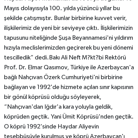
Mayıs dolayısıyla 100. yılda yüzüncü yıllar bu
şekilde çatışmıştır. Bunlar birbirine kuvvet verir,
ilişkilerimiz de yeni bir seviyeye çıktı. İlişkilerimizin
tapusunu niteliğinde Şuşa Beyannamesi'ni yıldırım
hızıyla meclislerimizden geçirerek bu yeni dönemi
tescilledik” dedi.Bakı Ali Neft M?kt?bi Rektörü
Prof. Dr. Elmar Qasımov, Türkiye ile Azerbaycan'a
bağlı Nahçıvan Özerk Cumhuriyeti'ni birbirine
bağlayan ve 1992'de hizmete açılan sınır kapısının
bir gönül köprüsü olduğu söyleyerek,
“Nahçıvan'dan Iğdır'a kara yoluyla geldik,
köprüden geçtik. Yani Ümit Köprüsü'nden geçtik.
O köprü 1992'sinde Haydar Aliyevin
teşebbüsüyle kurulmuş ve köprü Azerbaycan'ı