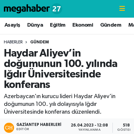
Hava Durumu
Asayiş
Dünya
Eğitim
Ekonomi
Gündem
M
Trafik Durumu
HABERLER
GÜNDEM
Haydar Aliyev’in
Süper Lig Puan Durumu ve Fikstür
doğumunun 100. yılında
Tüm Manşetler
Iğdır Üniversitesinde
konferans
Son Dakika Haberleri
Azerbaycan'ın kurucu lideri Haydar Aliyev'in
Haber Arşivi
doğumunun 100. yılı dolayısıyla Iğdır
Üniversitesinde konferans düzenlendi.
GAZIANTEP HABERLERI
26.04.2023 - 12:08
518
EDITÖR
YAYINLANMA
GÖSTERI