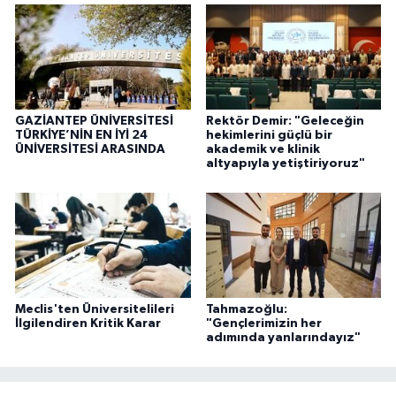
GAZİANTEP ÜNİVERSİTESİ
Rektör Demir: "Geleceğin
TÜRKİYE’NİN EN İYİ 24
hekimlerini güçlü bir
ÜNİVERSİTESİ ARASINDA
akademik ve klinik
altyapıyla yetiştiriyoruz"
Meclis'ten Üniversitelileri
Tahmazoğlu:
İlgilendiren Kritik Karar
"Gençlerimizin her
adımında yanlarındayız"