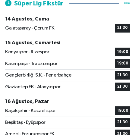
Süper Lig Fikstür
14 Ağustos, Cuma
Galatasaray - Çorum FK
21:30
15 Ağustos, Cumartesi
Konyaspor - Rizespor
19:00
Kasımpaşa - Trabzonspor
19:00
Gençlerbirliği S.K. - Fenerbahçe
21:30
Gaziantep FK - Alanyaspor
21:30
16 Ağustos, Pazar
Başakşehir - Kocaelispor
19:00
Beşiktaş - Eyüpspor
21:30
Amed - Erzurumspor FK
21:30