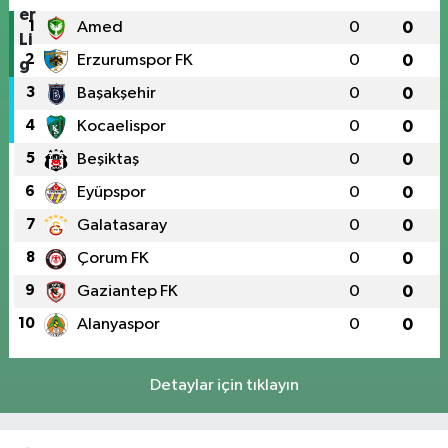
1
Amed
0
0
2
Erzurumspor FK
0
0
3
Başakşehir
0
0
4
Kocaelispor
0
0
5
Beşiktaş
0
0
6
Eyüpspor
0
0
7
Galatasaray
0
0
8
Çorum FK
0
0
9
Gaziantep FK
0
0
10
Alanyaspor
0
0
Detaylar için tıklayın