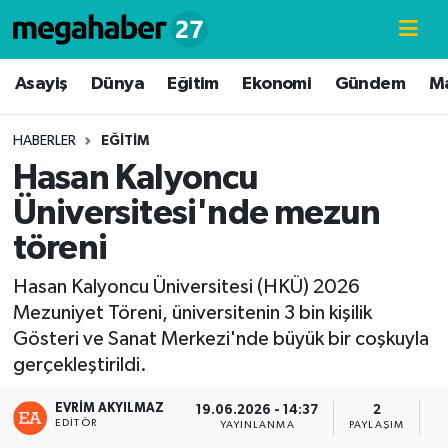
Hava Durumu
Asayiş
Dünya
Eğitim
Ekonomi
Gündem
M
Trafik Durumu
HABERLER
EĞITIM
Hasan Kalyoncu
Süper Lig Puan Durumu ve Fikstür
Üniversitesi'nde mezun
Tüm Manşetler
töreni
Son Dakika Haberleri
Hasan Kalyoncu Üniversitesi (HKÜ) 2026
Mezuniyet Töreni, üniversitenin 3 bin kişilik
Haber Arşivi
Gösteri ve Sanat Merkezi'nde büyük bir coşkuyla
gerçekleştirildi.
EVRIM AKYILMAZ
19.06.2026 - 14:37
2
EDITÖR
YAYINLANMA
PAYLAŞIM
G