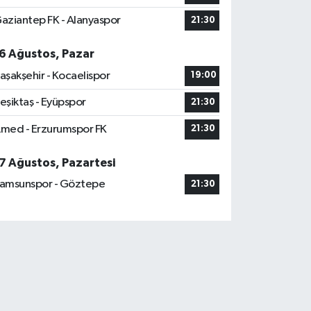
aziantep FK - Alanyaspor
21:30
6 Ağustos, Pazar
aşakşehir - Kocaelispor
19:00
eşiktaş - Eyüpspor
21:30
med - Erzurumspor FK
21:30
7 Ağustos, Pazartesi
amsunspor - Göztepe
21:30