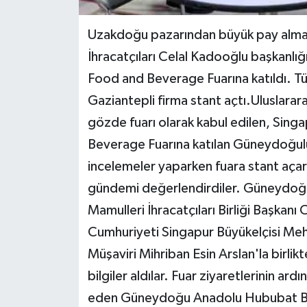
Uzakdoğu pazarından büyük pay alma
İhracatçıları Celal Kadooğlu başkanlığ
Food and Beverage Fuarına katıldı. Tür
Gaziantepli firma stant açtı.Uluslarar
gözde fuarı olarak kabul edilen, Sing
Beverage Fuarına katılan Güneydoğulu 
incelemeler yaparken fuara stant açara
gündemi değerlendirdiler. Güneydoğu
Mamulleri İhracatçıları Birliği Başkan
Cumhuriyeti Singapur Büyükelçisi Meh
Müşaviri Mihriban Esin Arslan'la birlikt
bilgiler aldılar. Fuar ziyaretlerinin ar
eden Güneydoğu Anadolu Hububat Bak