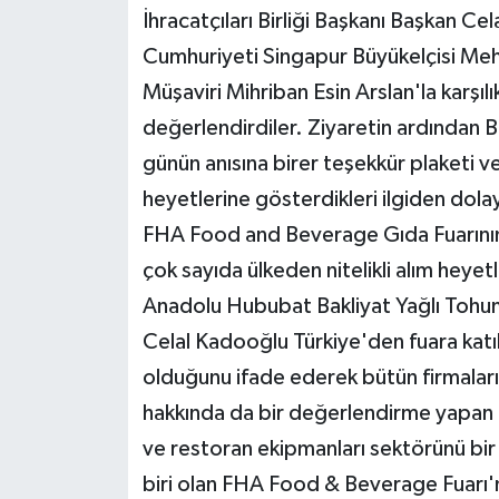
İhracatçıları Birliği Başkanı Başkan C
Cumhuriyeti Singapur Büyükelçisi Meh
Müşaviri Mihriban Esin Arslan'la karşıl
değerlendirdiler. Ziyaretin ardından B
günün anısına birer teşekkür plaketi 
heyetlerine gösterdikleri ilgiden dola
FHA Food and Beverage Gıda Fuarının ö
çok sayıda ülkeden nitelikli alım heye
Anadolu Hububat Bakliyat Yağlı Tohumla
Celal Kadooğlu Türkiye'den fuara katı
olduğunu ifade ederek bütün firmaları z
hakkında da bir değerlendirme yapan 
ve restoran ekipmanları sektörünü bir
biri olan FHA Food & Beverage Fuarı'n