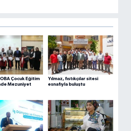
OBA Çocuk Eğitim
Yılmaz, fıstıkçılar sitesi
nde Mezuniyet
esnafıyla buluştu