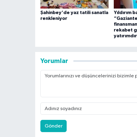
Şahinbey'de yaz tatili sanatla
Yıldırım b
renkleniyor
“Gaziante
finansman
rekabet g
yatırımdı
Yorumlar
Gönder