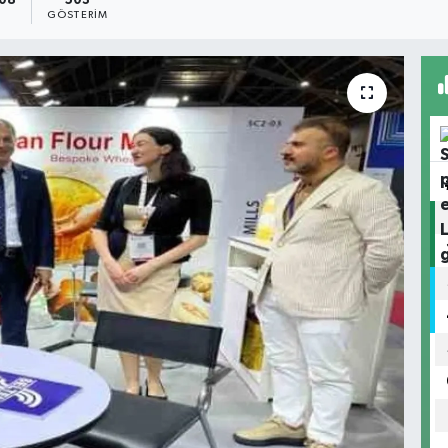
:08
503
GÖSTERIM