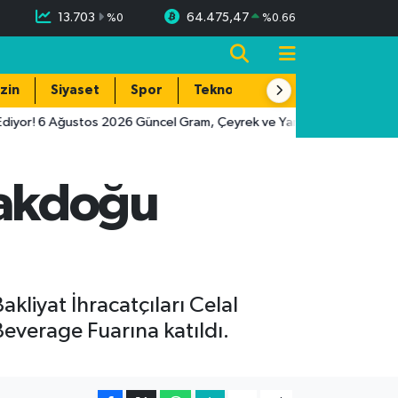
13.703
64.475,47
%
0
%
0.66
zin
Siyaset
Spor
Teknoloji
or! 6 Ağustos 2026 Güncel Gram, Çeyrek ve Yarım Altın Fiyatları
zakdoğu
iyat İhracatçıları Celal
everage Fuarına katıldı.