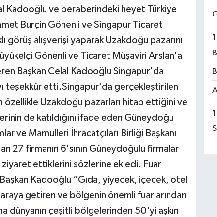
elal Kadooğlu ve beraberindeki heyet Türkiye
G
met Burçin Gönenli ve Singapur Ticaret
1
ıklı görüş alışverişi yaparak Uzakdoğu pazarını
B
üyükelçi Gönenli ve Ticaret Müşaviri Arslan'a
veren Başkan Celal Kadooğlu Singapur'da
B
yı teşekkür etti.Singapur'da gerçekleştirilen
A
zellikle Uzakdoğu pazarları hitap ettiğini ve
1
tlerinin de katıldığını ifade eden Güneydoğu
S
r ve Mamulleri İhracatçıları Birliği Başkanı
lan 27 firmanın 6'sının Güneydoğulu firmalar
iyaret ettiklerini sözlerine ekledi. Fuar
Başkan Kadooğlu “Gıda, yiyecek, içecek, otel
 araya getiren ve bölgenin önemli fuarlarından
a dünyanın çeşitli bölgelerinden 50'yi aşkın