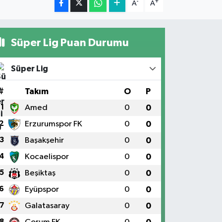
-
+
A
A
Süper Lig Puan Durumu
Süper Lig
#
Takım
O
P
1
Amed
0
0
2
Erzurumspor FK
0
0
3
Başakşehir
0
0
4
Kocaelispor
0
0
5
Beşiktaş
0
0
6
Eyüpspor
0
0
7
Galatasaray
0
0
8