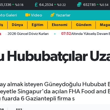
55,1336
64,2534
6527.85
%
0.18
%
0.22
%
0.54
oto Galeri
Video
Yazarlar
iş
Dünya
Eğitim
Ekonomi
Gündem
Maga
a
 2026 Güncel Döviz Kurları
07:52
Altında Yükseliş Devam Ediy
 Hububatçılar U
 almak isteyen Güneydoğulu Hububat Bakl
eyetle Singapur'da açılan FHA Food and B
ı fuarda 6 Gaziantepli firma s