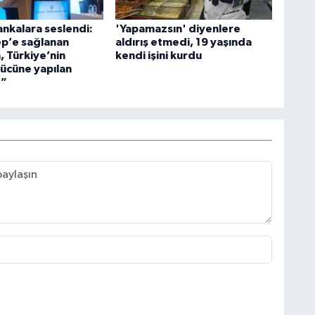
ankalara seslendi:
'Yapamazsın' diyenlere
p’e sağlanan
aldırış etmedi, 19 yaşında
, Türkiye’nin
kendi işini kurdu
ücüne yapılan
r”