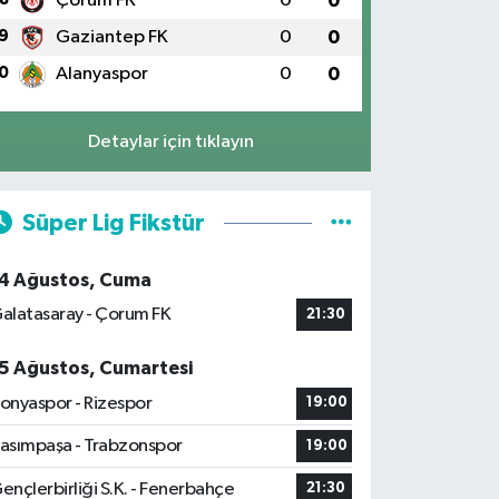
Çorum FK
0
0
9
Gaziantep FK
0
0
0
Alanyaspor
0
0
Detaylar için tıklayın
Süper Lig Fikstür
4 Ağustos, Cuma
alatasaray - Çorum FK
21:30
5 Ağustos, Cumartesi
onyaspor - Rizespor
19:00
asımpaşa - Trabzonspor
19:00
ençlerbirliği S.K. - Fenerbahçe
21:30