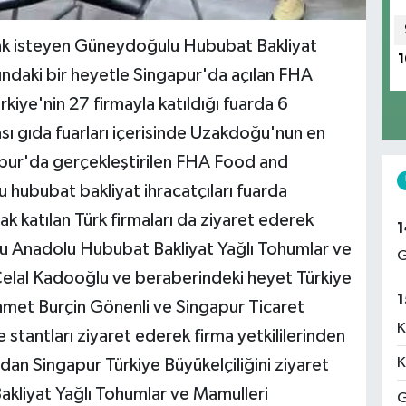
k isteyen Güneydoğulu Hububat Bakliyat
1
ındaki bir heyetle Singapur'da açılan FHA
kiye'nin 27 firmayla katıldığı fuarda 6
ası gıda fuarları içerisinde Uzakdoğu'nun en
apur'da gerçekleştirilen FHA Food and
hububat bakliyat ihracatçıları fuarda
k katılan Türk firmaları da ziyaret ederek
1
 Anadolu Hububat Bakliyat Yağlı Tohumlar ve
G
ı Celal Kadooğlu ve beraberindeki heyet Türkiye
1
met Burçin Gönenli ve Singapur Ticaret
K
e stantları ziyaret ederek firma yetkililerinden
K
dından Singapur Türkiye Büyükelçiliğini ziyaret
liyat Yağlı Tohumlar ve Mamulleri
G