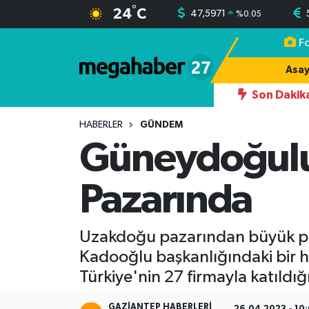
°
24
C
47,5971
%
0.05
F
Hava Durumu
Asay
Trafik Durumu
Son Dakik
08:12
Dolar ve Euro'da Son Durum: 6 Ağustos
Süper Lig Puan Durumu ve Fikstür
HABERLER
GÜNDEM
Güneydoğulu
Tüm Manşetler
Pazarında
Son Dakika Haberleri
Haber Arşivi
Uzakdoğu pazarından büyük pay
Kadooğlu başkanlığındaki bir h
Türkiye'nin 27 firmayla katıldığ
GAZIANTEP HABERLERI