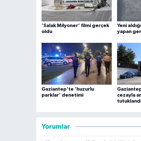
'Salak Milyoner' filmi gerçek
Yeni aldığ
oldu
yapan gen
Gaziantep'te 'huzurlu
Gaziantep
parklar' denetimi
cezayla a
tutukland
Yorumlar