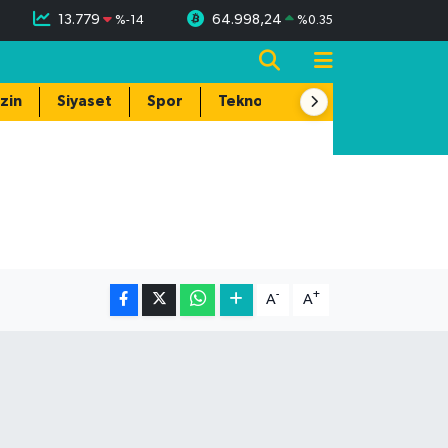
13.779
64.998,24
%
-14
%
0.35
zin
Siyaset
Spor
Teknoloji
-
+
A
A