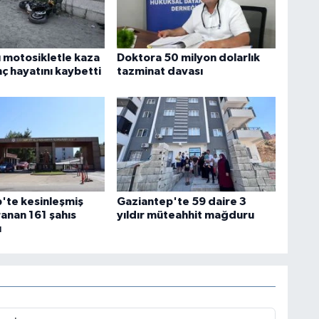
ı motosikletle kaza
Doktora 50 milyon dolarlık
ç hayatını kaybetti
tazminat davası
'te kesinleşmiş
Gaziantep'te 59 daire 3
ranan 161 şahıs
yıldır müteahhit mağduru
ı