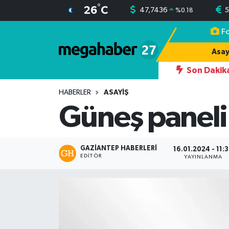
°
26
C
47,7436
5
%
0.18
F
Hava Durumu
Asay
Trafik Durumu
Son Dakik
Süper Lig Puan Durumu ve Fikstür
HABERLER
ASAYIŞ
Güneş paneli 
Tüm Manşetler
Son Dakika Haberleri
GAZIANTEP HABERLERI
16.01.2024 - 11:
EDITÖR
YAYINLANMA
Haber Arşivi