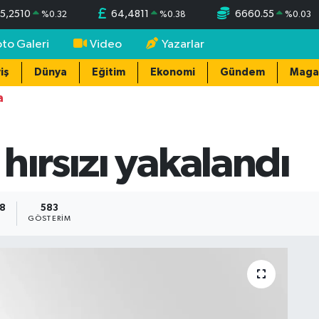
5,2510
64,4811
6660.55
%
0.32
%
0.38
%
0.03
oto Galeri
Video
Yazarlar
iş
Dünya
Eğitim
Ekonomi
Gündem
Maga
a
hırsızı yakalandı
38
583
GÖSTERIM