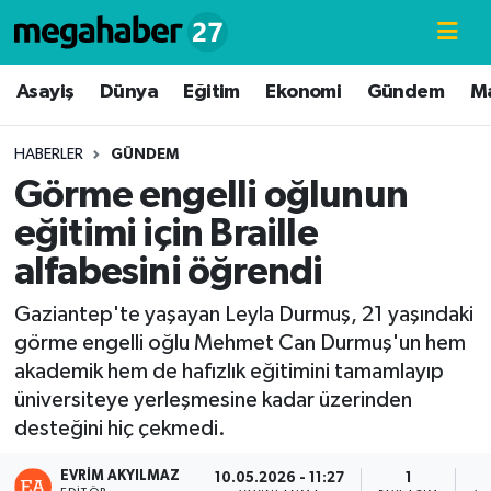
Hava Durumu
Asayiş
Dünya
Eğitim
Ekonomi
Gündem
M
Trafik Durumu
HABERLER
GÜNDEM
Görme engelli oğlunun
Süper Lig Puan Durumu ve Fikstür
eğitimi için Braille
Tüm Manşetler
alfabesini öğrendi
Son Dakika Haberleri
Gaziantep'te yaşayan Leyla Durmuş, 21 yaşındaki
görme engelli oğlu Mehmet Can Durmuş'un hem
Haber Arşivi
akademik hem de hafızlık eğitimini tamamlayıp
üniversiteye yerleşmesine kadar üzerinden
desteğini hiç çekmedi.
EVRIM AKYILMAZ
10.05.2026 - 11:27
1