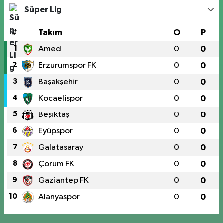
Süper Lig
#
Takım
O
P
1
Amed
0
0
2
Erzurumspor FK
0
0
3
Başakşehir
0
0
4
Kocaelispor
0
0
5
Beşiktaş
0
0
6
Eyüpspor
0
0
7
Galatasaray
0
0
8
Çorum FK
0
0
9
Gaziantep FK
0
0
10
Alanyaspor
0
0