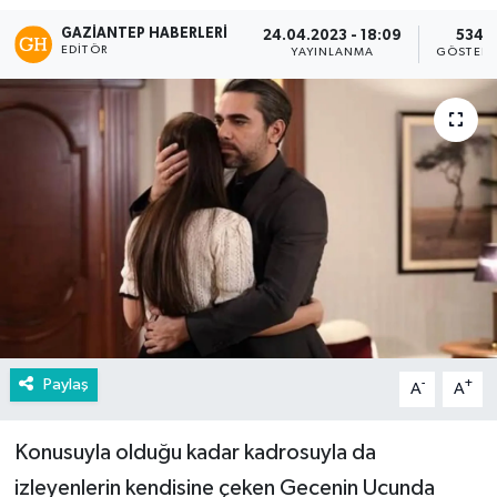
GAZIANTEP HABERLERI
24.04.2023 - 18:09
534
EDITÖR
YAYINLANMA
GÖSTERI
Paylaş
-
+
A
A
Konusuyla olduğu kadar kadrosuyla da
izleyenlerin kendisine çeken Gecenin Ucunda