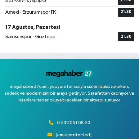
Beşiktaş - Eyüpspor
21:30
Amed - Erzurumspor FK
21:30
17 Ağustos, Pazartesi
Samsunspor - Göztepe
21:30
megahaber27com, yepyeni temasıyla sizleri buluştururken,
sadelik ve modernizmi bir araya getiriyor. Şatafattan kaçınıyor ve
insanlara haber okuyabilecekleri bir altyapı sunuyor.
0 532 051 08 50
[email protected]