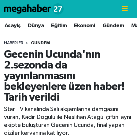
Hava Durumu
Asayiş
Dünya
Eğitim
Ekonomi
Gündem
M
Trafik Durumu
HABERLER
GÜNDEM
Gecenin Ucunda'nın
Süper Lig Puan Durumu ve Fikstür
2.sezonda da
Tüm Manşetler
yayınlanmasını
bekleyenlere üzen haber!
Son Dakika Haberleri
Tarih verildi
Haber Arşivi
Star TV kanalında Salı akşamlarına damgasını
vuran, Kadir Doğulu ile Neslihan Atagül çiftini aynı
ekipte buluşturan Gecenin Ucunda, final yapan
diziler kervanına katılıyor.