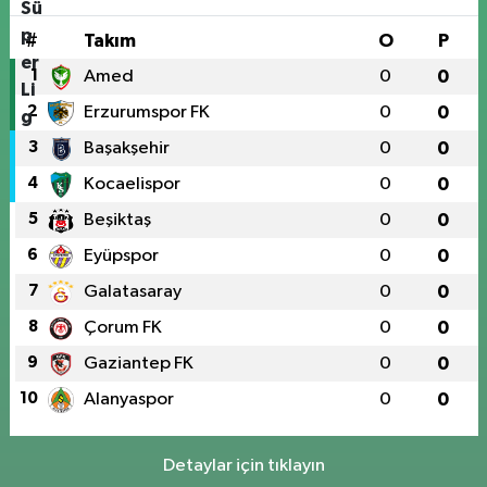
#
Takım
O
P
1
Amed
0
0
2
Erzurumspor FK
0
0
3
Başakşehir
0
0
4
Kocaelispor
0
0
5
Beşiktaş
0
0
6
Eyüpspor
0
0
7
Galatasaray
0
0
8
Çorum FK
0
0
9
Gaziantep FK
0
0
10
Alanyaspor
0
0
Detaylar için tıklayın