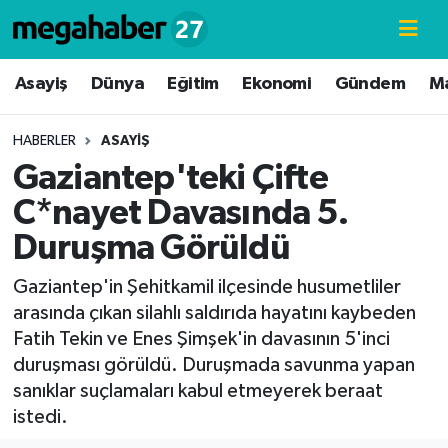
Hava Durumu
Asayiş
Dünya
Eğitim
Ekonomi
Gündem
M
Trafik Durumu
HABERLER
ASAYIŞ
Gaziantep'teki Çifte
Süper Lig Puan Durumu ve Fikstür
C*nayet Davasında 5.
Tüm Manşetler
Duruşma Görüldü
Son Dakika Haberleri
Gaziantep'in Şehitkamil ilçesinde husumetliler
arasında çıkan silahlı saldırıda hayatını kaybeden
Haber Arşivi
Fatih Tekin ve Enes Şimşek'in davasının 5'inci
duruşması görüldü. Duruşmada savunma yapan
sanıklar suçlamaları kabul etmeyerek beraat
istedi.