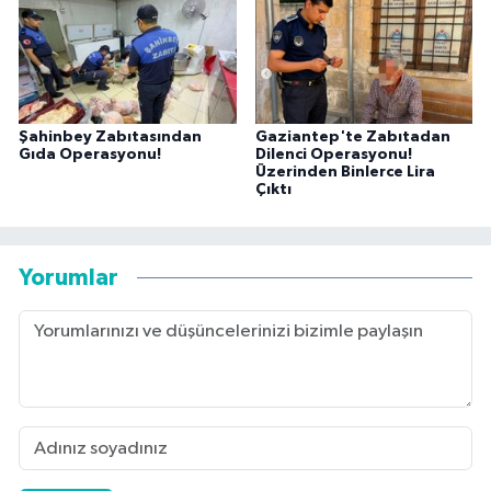
Şahinbey Zabıtasından
Gaziantep'te Zabıtadan
Gıda Operasyonu!
Dilenci Operasyonu!
Üzerinden Binlerce Lira
Çıktı
Yorumlar