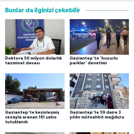
Bunlar da ilginizi çekebilir
Doktora 50 milyon dolarlık
Gaziantep'te 'huzurlu
tazminat davası
parklar' denetimi
Gaziantep'te kesinleşmiş
Gaziantep'te 59 daire 3
cezayla aranan 161 şahıs
yıldır müteahhit mağduru
tutuklandı