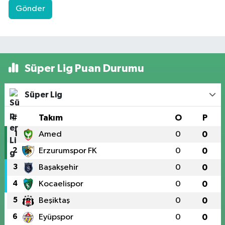
Gönder
Süper Lig Puan Durumu
Süper Lig
#
Takım
O
P
1
Amed
0
0
2
Erzurumspor FK
0
0
3
Başakşehir
0
0
4
Kocaelispor
0
0
5
Beşiktaş
0
0
6
Eyüpspor
0
0