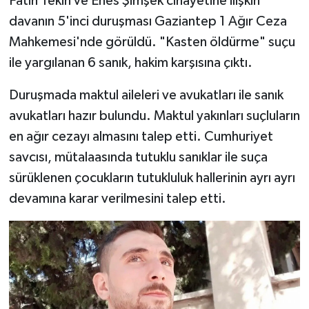
Fatih Tekin ve Enes Şimşek cinayetine ilişkin
davanın 5'inci duruşması Gaziantep 1 Ağır Ceza
Mahkemesi'nde görüldü. "Kasten öldürme" suçu
ile yargılanan 6 sanık, hakim karşısına çıktı.
Duruşmada maktul aileleri ve avukatları ile sanık
avukatları hazır bulundu. Maktul yakınları suçluların
en ağır cezayı almasını talep etti. Cumhuriyet
savcısı, mütalaasında tutuklu sanıklar ile suça
sürüklenen çocukların tutukluluk hallerinin ayrı ayrı
devamına karar verilmesini talep etti.