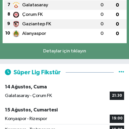
7
Galatasaray
0
0
8
Çorum FK
0
0
9
Gaziantep FK
0
0
10
Alanyaspor
0
0
Detaylar için tıklayın
Süper Lig Fikstür
14 Ağustos, Cuma
Galatasaray - Çorum FK
21:30
15 Ağustos, Cumartesi
Konyaspor - Rizespor
19:00