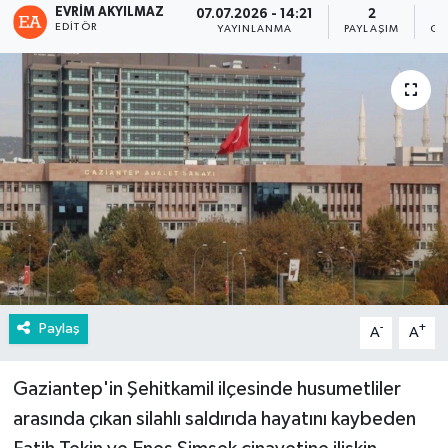
EVRIM AKYILMAZ
07.07.2026 - 14:21
2
EDITÖR
YAYINLANMA
PAYLAŞIM
GÖ
Paylaş
-
+
A
A
Gaziantep'in Şehitkamil ilçesinde husumetliler
arasında çıkan silahlı saldırıda hayatını kaybeden