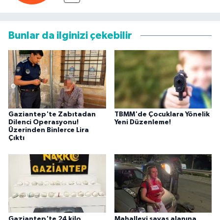
Bunlar da ilginizi çekebilir
Gaziantep'te Zabıtadan
TBMM'de Çocuklara Yönelik
Dilenci Operasyonu!
Yeni Düzenleme!
Üzerinden Binlerce Lira
Çıktı
Gaziantep'te 24 kilo
Mahalleyi savaş alanına