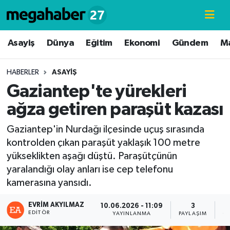
Hava Durumu
Asayiş
Dünya
Eğitim
Ekonomi
Gündem
M
Trafik Durumu
HABERLER
ASAYIŞ
Gaziantep'te yürekleri
Süper Lig Puan Durumu ve Fikstür
ağza getiren paraşüt kazası
Tüm Manşetler
Gaziantep'in Nurdağı ilçesinde uçuş sırasında
kontrolden çıkan paraşüt yaklaşık 100 metre
Son Dakika Haberleri
yükseklikten aşağı düştü. Paraşütçünün
yaralandığı olay anları ise cep telefonu
Haber Arşivi
kamerasına yansıdı.
EVRIM AKYILMAZ
10.06.2026 - 11:09
3
EDITÖR
YAYINLANMA
PAYLAŞIM
G