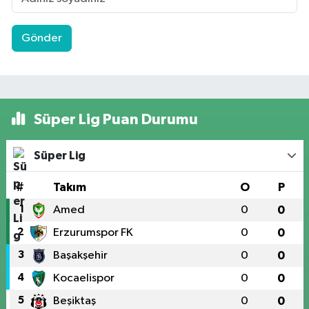
Gönder
Süper Lig Puan Durumu
Süper Lig
#
Takım
O
P
1
Amed
0
0
2
Erzurumspor FK
0
0
3
Başakşehir
0
0
4
Kocaelispor
0
0
5
Beşiktaş
0
0