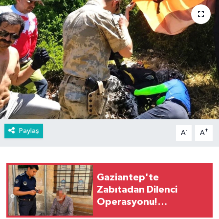
Paylaş
-
+
A
A
Gaziantep'te
Zabıtadan Dilenci
Operasyonu!
Üzerinden Binlerce Lira