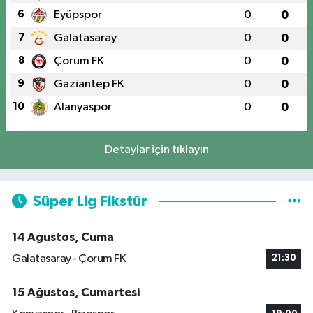
6
Eyüpspor
0
0
7
Galatasaray
0
0
8
Çorum FK
0
0
9
Gaziantep FK
0
0
10
Alanyaspor
0
0
Detaylar için tıklayın
Süper Lig Fikstür
14 Ağustos, Cuma
Galatasaray - Çorum FK
21:30
15 Ağustos, Cumartesi