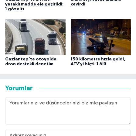
yasaklı madde ele geçirildi:
çevirdi
1 gözaltı
Gaziantep’te otoyolda
150 kilometre hızla geldi,
dron destekli denetim
ATV’yi biçti: 1 ölü
Yorumlar