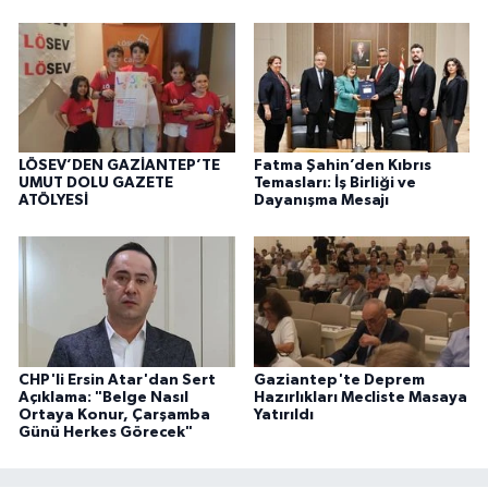
LÖSEV’DEN GAZİANTEP’TE
Fatma Şahin’den Kıbrıs
UMUT DOLU GAZETE
Temasları: İş Birliği ve
ATÖLYESİ
Dayanışma Mesajı
CHP'li Ersin Atar'dan Sert
Gaziantep'te Deprem
Açıklama: "Belge Nasıl
Hazırlıkları Mecliste Masaya
Ortaya Konur, Çarşamba
Yatırıldı
Günü Herkes Görecek"