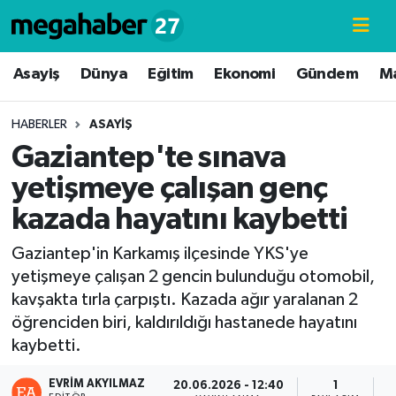
Hava Durumu
Asayiş
Dünya
Eğitim
Ekonomi
Gündem
M
Trafik Durumu
HABERLER
ASAYIŞ
Gaziantep'te sınava
Süper Lig Puan Durumu ve Fikstür
yetişmeye çalışan genç
Tüm Manşetler
kazada hayatını kaybetti
Son Dakika Haberleri
Gaziantep'in Karkamış ilçesinde YKS'ye
yetişmeye çalışan 2 gencin bulunduğu otomobil,
Haber Arşivi
kavşakta tırla çarpıştı. Kazada ağır yaralanan 2
öğrenciden biri, kaldırıldığı hastanede hayatını
kaybetti.
EVRIM AKYILMAZ
20.06.2026 - 12:40
1