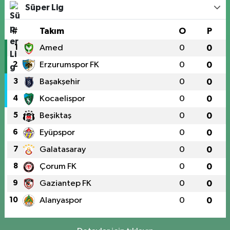
Süper Lig
#
Takım
O
P
1
Amed
0
0
2
Erzurumspor FK
0
0
3
Başakşehir
0
0
4
Kocaelispor
0
0
5
Beşiktaş
0
0
6
Eyüpspor
0
0
7
Galatasaray
0
0
8
Çorum FK
0
0
9
Gaziantep FK
0
0
10
Alanyaspor
0
0