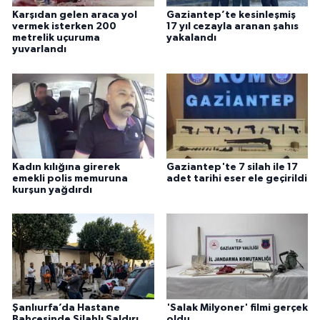
Karşıdan gelen araca yol
Gaziantep’te kesinleşmiş
vermek isterken 200
17 yıl cezayla aranan şahıs
metrelik uçuruma
yakalandı
yuvarlandı
Kadın kılığına girerek
Gaziantep'te 7 silah ile 17
emekli polis memuruna
adet tarihi eser ele geçirildi
kurşun yağdırdı
Şanlıurfa’da Hastane
'Salak Milyoner' filmi gerçek
Bahçesinde Silahlı Saldırı
oldu