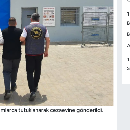
G
1
B
B
A
1
S
kamlarca tutuklanarak cezaevine gönderildi.