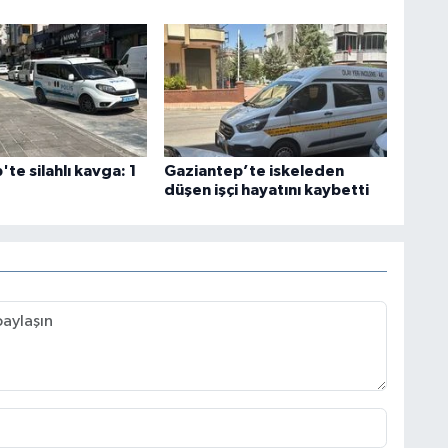
te silahlı kavga: 1
Gaziantep’te iskeleden
düşen işçi hayatını kaybetti