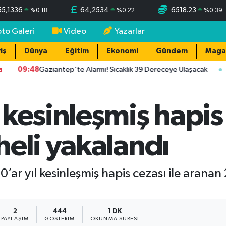
55,1336
64,2534
6518.23
%
0.18
%
0.22
%
0.39
oto Galeri
Video
Yazarlar
iş
Dünya
Eğitim
Ekonomi
Gündem
Maga
a
09:48
Gaziantep'te Alarmı! Sıcaklık 39 Dereceye Ulaşacak
08:
kesinleşmiş hapis
heli yakalandı
0’ar yıl kesinleşmiş hapis cezası ile arana
2
444
1 DK
PAYLAŞIM
GÖSTERIM
OKUNMA SÜRESI