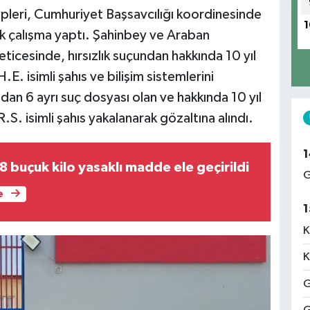
pleri, Cumhuriyet Başsavcılığı koordinesinde
1
ik çalışma yaptı. Şahinbey ve Araban
neticesinde, hırsızlık suçundan hakkında 10 yıl
E. isimli şahıs ve bilişim sistemlerini
undan 6 ayrı suç dosyası olan ve hakkında 10 yıl
.S. isimli şahıs yakalanarak gözaltına alındı.
1
 buçuk kilo yasaklı madde ele geçirildi
G
e
1
K
K
G