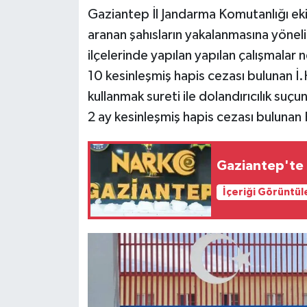
Gaziantep İl Jandarma Komutanlığı eki
aranan şahısların yakalanmasına yönel
ilçelerinde yapılan yapılan çalışmalar 
10 kesinleşmiş hapis cezası bulunan İ.H.
kullanmak sureti ile dolandırıcılık suç
2 ay kesinleşmiş hapis cezası bulunan R
Gaziantep'te 8
İçeriği Görüntül