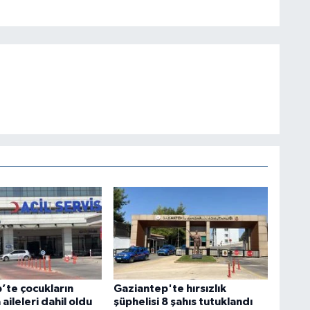
’te çocukların
Gaziantep'te hırsızlık
aileleri dahil oldu
şüphelisi 8 şahıs tutuklandı