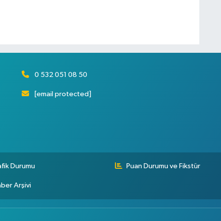
0 532 051 08 50
[email protected]
afik Durumu
Puan Durumu ve Fikstür
ber Arşivi