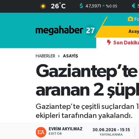
°
26
C
47,5971
%
0.05
F
Hava Durumu
Asay
Trafik Durumu
Son Dakik
ava Alarmı! Bazı Bölgelerde Yağış, Bazı İllerde Kavurucu Sıcak
Süper Lig Puan Durumu ve Fikstür
HABERLER
ASAYIŞ
Gaziantep’te 
Tüm Manşetler
aranan 2 şüp
Son Dakika Haberleri
Haber Arşivi
Gaziantep’te çeşitli suçlardan 1
ekipleri tarafından yakalandı.
EVRIM AKYILMAZ
30.06.2026 - 15:15
EDITÖR
YAYINLANMA