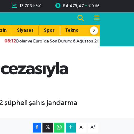
13.703
64.475,47
%
0
%
0.66
zin
Siyaset
Spor
Teknoloji
12
Dolar ve Euro'da Son Durum: 6 Ağustos 2026 Güncel Döviz Kurları
 cezasıyla
n 2 şüpheli şahıs jandarma
-
+
A
A