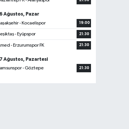
aziantep FK - Alanyaspor
21:30
6 Ağustos, Pazar
aşakşehir - Kocaelispor
19:00
eşiktaş - Eyüpspor
21:30
med - Erzurumspor FK
21:30
7 Ağustos, Pazartesi
amsunspor - Göztepe
21:30