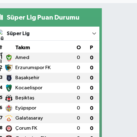
Süper Lig Puan Durumu
Süper Lig
#
Takım
O
P
1
Amed
0
0
2
Erzurumspor FK
0
0
3
Başakşehir
0
0
4
Kocaelispor
0
0
5
Beşiktaş
0
0
6
Eyüpspor
0
0
7
Galatasaray
0
0
8
Çorum FK
0
0