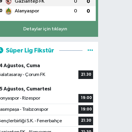
9
Gaziantep FK
0
0
0
Alanyaspor
0
0
Detaylar için tıklayın
Süper Lig Fikstür
4 Ağustos, Cuma
alatasaray - Çorum FK
21:30
5 Ağustos, Cumartesi
onyaspor - Rizespor
19:00
asımpaşa - Trabzonspor
19:00
ençlerbirliği S.K. - Fenerbahçe
21:30