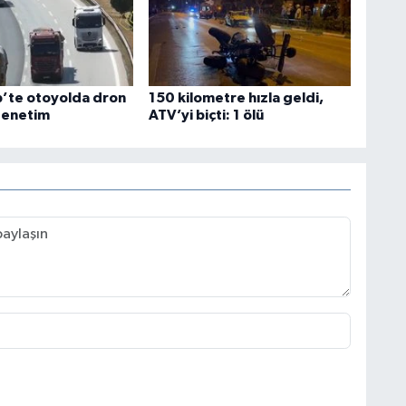
’te otoyolda dron
150 kilometre hızla geldi,
denetim
ATV’yi biçti: 1 ölü