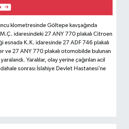
e
’uncu klometresinde Göltepe kavşağında
 M.Ç. idaresindeki 27 ANY 770 plakalı Citroen
i esnada K.K. idaresinde 27 ADF 746 plakalı
üler ve 27 ANY 770 plakalı otomobilde bulunan
ralandı. Yaralılar, olay yerine çağırılan acil
müdahale sonrası İslahiye Devlet Hastanesi’ne