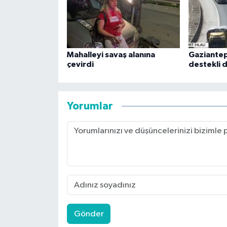
Mahalleyi savaş alanına
Gaziantep
çevirdi
destekli 
Yorumlar
Gönder