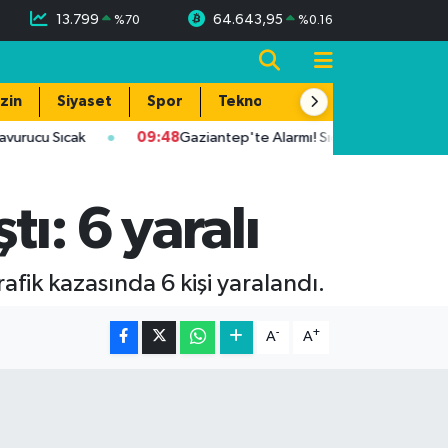
13.799
64.643,95
%
70
%
0.16
zin
Siyaset
Spor
Teknoloji
u Sıcak
09:48
Gaziantep'te Alarmı! Sıcaklık 39 Dereceye Ulaş
ı: 6 yaralı
afik kazasında 6 kişi yaralandı.
-
+
A
A