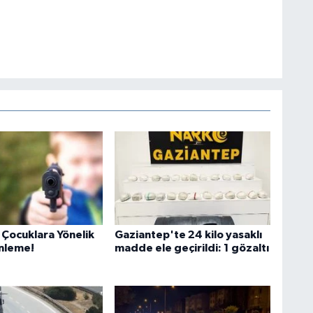
ocuklara Yönelik
Gaziantep'te 24 kilo yasaklı
nleme!
madde ele geçirildi: 1 gözaltı