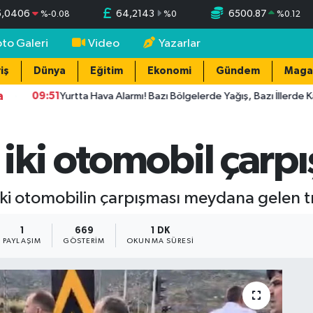
5,0406
64,2143
6500.87
%
-0.08
%
0
%
0.12
oto Galeri
Video
Yazarlar
iş
Dünya
Eğitim
Ekonomi
Gündem
Maga
a
09:51
Yurtta Hava Alarmı! Bazı Bölgelerde Yağış, Bazı İllerde Kavuruc
ki otomobil çarpışt
 iki otomobilin çarpışması meydana gelen tr
1
669
1 DK
PAYLAŞIM
GÖSTERIM
OKUNMA SÜRESI