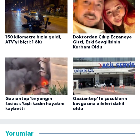
150 kilometre hızla geldi,
Doktordan Çıkıp Eczaneye
ATV’yi biçti: 1 ölü
Gitti, Eski Sevgilisinin
Kurbanı Oldu
Gaziantep'te yangın
Gaziantep’te çocukların
faciası: Yaşlı kadın hayatını
kavgasına aileleri dahil
kaybetti
oldu
Yorumlar