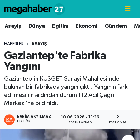
Hava Durumu
Asayiş
Dünya
Eğitim
Ekonomi
Gündem
M
Trafik Durumu
HABERLER
ASAYIŞ
Gaziantep'te Fabrika
Süper Lig Puan Durumu ve Fikstür
Yangını
Tüm Manşetler
Gaziantep'in KÜSGET Sanayi Mahallesi'nde
bulunan bir fabrikada yangın çıktı. Yangının fark
Son Dakika Haberleri
edilmesinin ardından durum 112 Acil Çağrı
Merkezi'ne bildirildi.
Haber Arşivi
EVRIM AKYILMAZ
18.06.2026 - 13:36
2
EDITÖR
YAYINLANMA
PAYLAŞIM
G