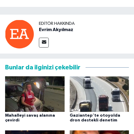
EDITÖR HAKKINDA
Evrim Akyılmaz
Bunlar da ilginizi çekebilir
Mahalleyi savaş alanına
Gaziantep’te otoyolda
çevirdi
dron destekli denetim