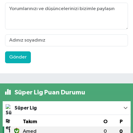
Gönder
Süper Lig Puan Durumu
Süper Lig
#
Takım
O
P
1
Amed
0
0