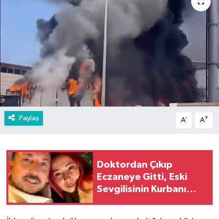
Paylaş
-
+
A
A
Doktordan Çıkıp
Eczaneye Gitti, Eski
Sevgilisinin Kurbanı
Oldu