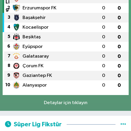
2
Erzurumspor FK
0
0
3
Başakşehir
0
0
4
Kocaelispor
0
0
5
Beşiktaş
0
0
6
Eyüpspor
0
0
7
Galatasaray
0
0
8
Çorum FK
0
0
9
Gaziantep FK
0
0
10
Alanyaspor
0
0
Detaylar için tıklayın
Süper Lig Fikstür