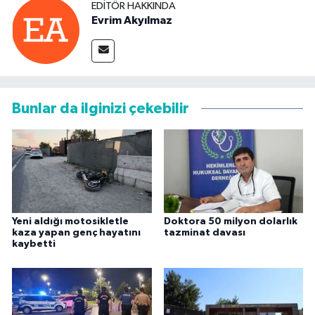
EDITÖR HAKKINDA
Evrim Akyılmaz
Bunlar da ilginizi çekebilir
Yeni aldığı motosikletle
Doktora 50 milyon dolarlık
kaza yapan genç hayatını
tazminat davası
kaybetti