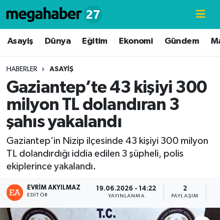
Hava Durumu
Asayiş
Dünya
Eğitim
Ekonomi
Gündem
M
Trafik Durumu
HABERLER
ASAYIŞ
Gaziantep’te 43 kişiyi 300
Süper Lig Puan Durumu ve Fikstür
milyon TL dolandıran 3
Tüm Manşetler
şahıs yakalandı
Son Dakika Haberleri
Gaziantep’in Nizip ilçesinde 43 kişiyi 300 milyon
TL dolandırdığı iddia edilen 3 şüpheli, polis
Haber Arşivi
ekiplerince yakalandı.
EVRIM AKYILMAZ
19.06.2026 - 14:22
2
EDITÖR
YAYINLANMA
PAYLAŞIM
G