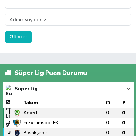
Gönder
Süper Lig Puan Durumu
Süper Lig
#
Takım
O
P
1
Amed
0
0
2
Erzurumspor FK
0
0
3
Başakşehir
0
0