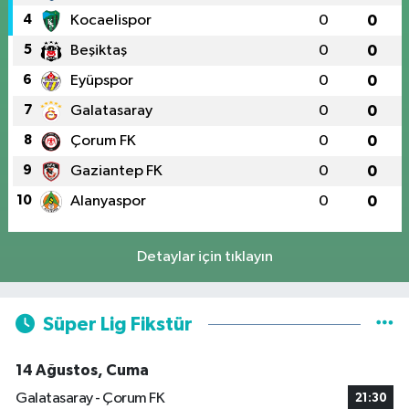
4
Kocaelispor
0
0
5
Beşiktaş
0
0
6
Eyüpspor
0
0
7
Galatasaray
0
0
8
Çorum FK
0
0
9
Gaziantep FK
0
0
10
Alanyaspor
0
0
Detaylar için tıklayın
Süper Lig Fikstür
14 Ağustos, Cuma
Galatasaray - Çorum FK
21:30