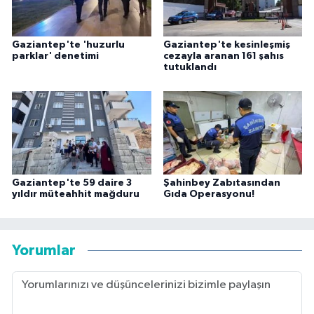
Gaziantep'te 'huzurlu
Gaziantep'te kesinleşmiş
parklar' denetimi
cezayla aranan 161 şahıs
tutuklandı
Gaziantep'te 59 daire 3
Şahinbey Zabıtasından
yıldır müteahhit mağduru
Gıda Operasyonu!
Yorumlar