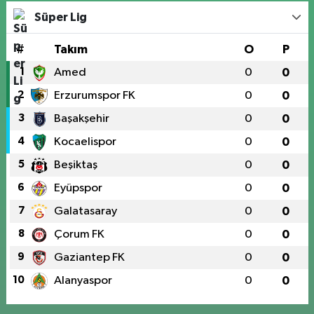
Süper Lig
#
Takım
O
P
1
Amed
0
0
2
Erzurumspor FK
0
0
3
Başakşehir
0
0
4
Kocaelispor
0
0
5
Beşiktaş
0
0
6
Eyüpspor
0
0
7
Galatasaray
0
0
8
Çorum FK
0
0
9
Gaziantep FK
0
0
10
Alanyaspor
0
0