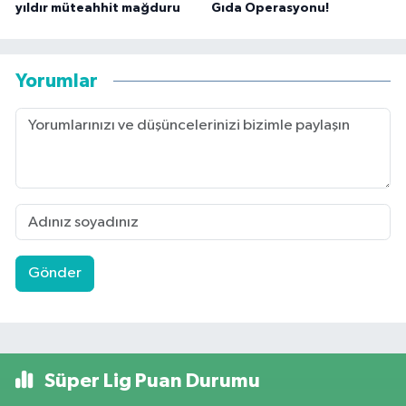
yıldır müteahhit mağduru
Gıda Operasyonu!
Yorumlar
Gönder
Süper Lig Puan Durumu