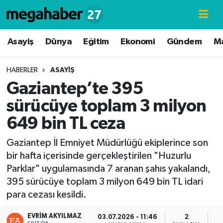
Hava Durumu
Asayiş
Dünya
Eğitim
Ekonomi
Gündem
M
Trafik Durumu
HABERLER
ASAYIŞ
Gaziantep’te 395
Süper Lig Puan Durumu ve Fikstür
sürücüye toplam 3 milyon
Tüm Manşetler
649 bin TL ceza
Son Dakika Haberleri
Gaziantep İl Emniyet Müdürlüğü ekiplerince son
bir hafta içerisinde gerçekleştirilen "Huzurlu
Haber Arşivi
Parklar" uygulamasında 7 aranan şahıs yakalandı,
395 sürücüye toplam 3 milyon 649 bin TL idari
para cezası kesildi.
EVRIM AKYILMAZ
03.07.2026 - 11:46
2