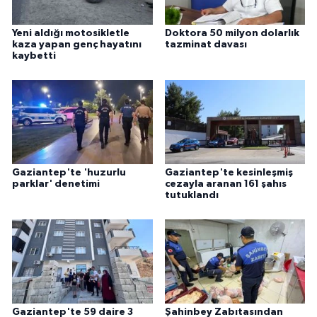
Yeni aldığı motosikletle
Doktora 50 milyon dolarlık
kaza yapan genç hayatını
tazminat davası
kaybetti
Gaziantep'te 'huzurlu
Gaziantep'te kesinleşmiş
parklar' denetimi
cezayla aranan 161 şahıs
tutuklandı
Gaziantep'te 59 daire 3
Şahinbey Zabıtasından