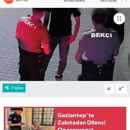
EDITÖR
YAYINLANMA
PAYLAŞIM
GÖ
Paylaş
-
+
A
A
Gaziantep'te
Zabıtadan Dilenci