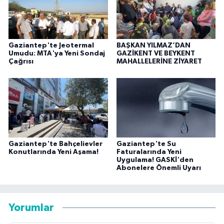
Gaziantep'te Jeotermal
BAŞKAN YILMAZ’DAN
Umudu: MTA'ya Yeni Sondaj
GAZİKENT VE BEYKENT
Çağrısı
MAHALLELERİNE ZİYARET
Gaziantep'te Bahçelievler
Gaziantep'te Su
Konutlarında Yeni Aşama!
Faturalarında Yeni
Uygulama! GASKİ'den
Abonelere Önemli Uyarı
Yorumlar