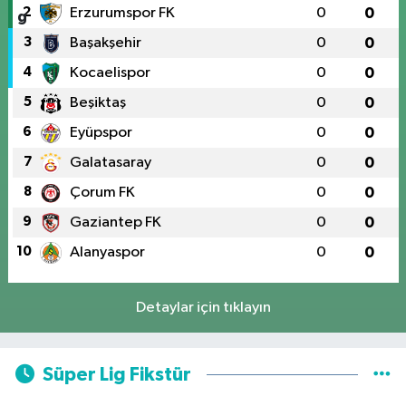
2
Erzurumspor FK
0
0
3
Başakşehir
0
0
4
Kocaelispor
0
0
5
Beşiktaş
0
0
6
Eyüpspor
0
0
7
Galatasaray
0
0
8
Çorum FK
0
0
9
Gaziantep FK
0
0
10
Alanyaspor
0
0
Detaylar için tıklayın
Süper Lig Fikstür