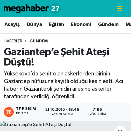
Hava Durumu
Asayiş
Dünya
Eğitim
Ekonomi
Gündem
M
Trafik Durumu
HABERLER
GÜNDEM
Gaziantep’e Şehit Ateşi
Süper Lig Puan Durumu ve Fikstür
Düştü!
Tüm Manşetler
Yüksekova’da şehit olan askerlerden birinin
Gaziantep nüfusuna kayıtlı olduğu kesinleşti. Acı
Son Dakika Haberleri
haberin Gaziantepli şehidin ailesine askerler
tarafından verildiği öğrenildi.
Haber Arşivi
TE BILIŞIM
21.10.2015 - 18:46
7196
EDITÖR
YAYINLANMA
GÖSTERIM