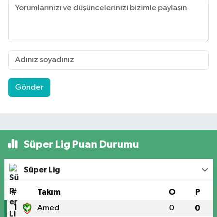
Gönder
Süper Lig Puan Durumu
Süper Lig
#
Takım
O
P
1
Amed
0
0