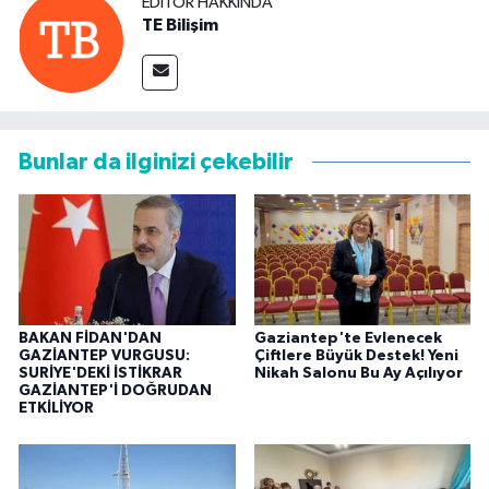
EDITÖR HAKKINDA
TE Bilişim
Bunlar da ilginizi çekebilir
BAKAN FİDAN'DAN
Gaziantep'te Evlenecek
GAZİANTEP VURGUSU:
Çiftlere Büyük Destek! Yeni
SURİYE'DEKİ İSTİKRAR
Nikah Salonu Bu Ay Açılıyor
GAZİANTEP'İ DOĞRUDAN
ETKİLİYOR