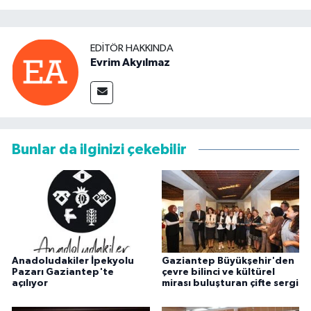
EDITÖR HAKKINDA
Evrim Akyılmaz
Bunlar da ilginizi çekebilir
Anadoludakiler İpekyolu
Gaziantep Büyükşehir'den
Pazarı Gaziantep'te
çevre bilinci ve kültürel
açılıyor
mirası buluşturan çifte sergi