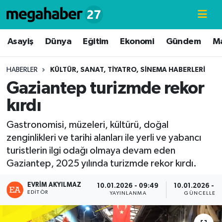
Hava Durumu
Asayiş
Dünya
Eğitim
Ekonomi
Gündem
M
Trafik Durumu
HABERLER
KÜLTÜR, SANAT, TIYATRO, SINEMA HABERLERI
Gaziantep turizmde rekor
Süper Lig Puan Durumu ve Fikstür
kırdı
Tüm Manşetler
Gastronomisi, müzeleri, kültürü, doğal
zenginlikleri ve tarihi alanları ile yerli ve yabancı
Son Dakika Haberleri
turistlerin ilgi odağı olmaya devam eden
Gaziantep, 2025 yılında turizmde rekor kırdı.
Haber Arşivi
EVRIM AKYILMAZ
10.01.2026 - 09:49
10.01.2026 - 1
EDITÖR
YAYINLANMA
GÜNCELLEM