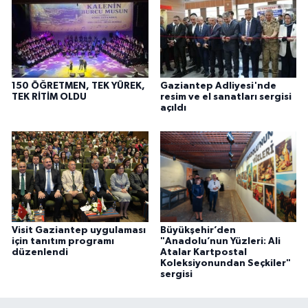
150 ÖĞRETMEN, TEK YÜREK,
Gaziantep Adliyesi'nde
TEK RİTİM OLDU
resim ve el sanatları sergisi
açıldı
Büyükşehir’den
Visit Gaziantep uygulaması
"Anadolu’nun Yüzleri: Ali
için tanıtım programı
Atalar Kartpostal
düzenlendi
Koleksiyonundan Seçkiler"
sergisi