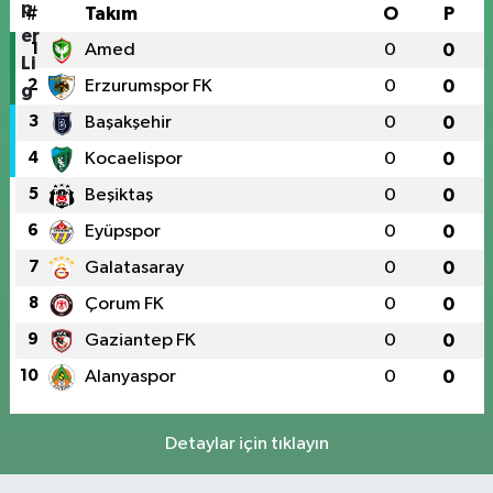
#
Takım
O
P
1
Amed
0
0
2
Erzurumspor FK
0
0
3
Başakşehir
0
0
4
Kocaelispor
0
0
5
Beşiktaş
0
0
6
Eyüpspor
0
0
7
Galatasaray
0
0
8
Çorum FK
0
0
9
Gaziantep FK
0
0
10
Alanyaspor
0
0
Detaylar için tıklayın