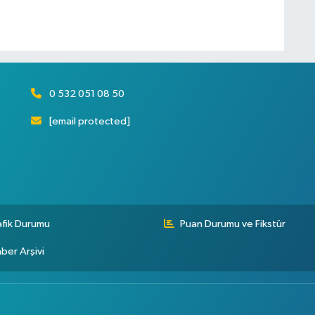
0 532 051 08 50
[email protected]
afik Durumu
Puan Durumu ve Fikstür
ber Arşivi