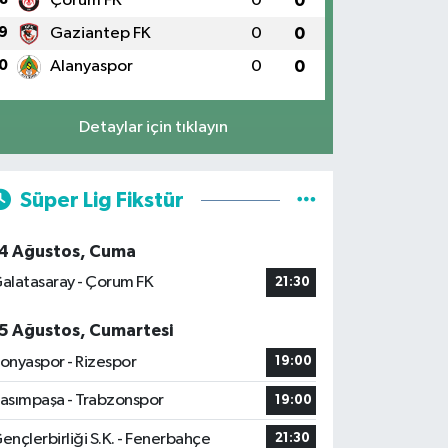
Çorum FK
0
0
9
Gaziantep FK
0
0
0
Alanyaspor
0
0
Detaylar için tıklayın
Süper Lig Fikstür
4 Ağustos, Cuma
alatasaray - Çorum FK
21:30
5 Ağustos, Cumartesi
onyaspor - Rizespor
19:00
asımpaşa - Trabzonspor
19:00
ençlerbirliği S.K. - Fenerbahçe
21:30