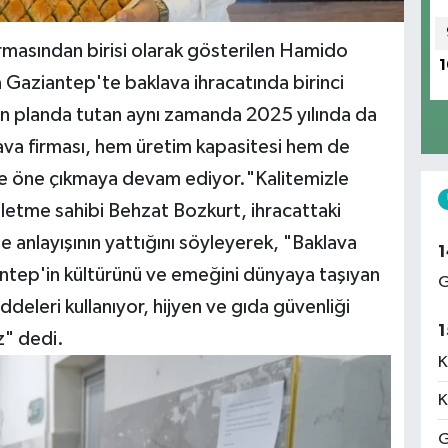
rmasından birisi olarak gösterilen Hamido
1
 Gaziantep'te baklava ihracatında birinci
i ön planda tutan aynı zamanda 2025 yılında da
ava firması, hem üretim kapasitesi hem de
iyle öne çıkmaya devam ediyor."Kalitemizle
şletme sahibi Behzat Bozkurt, ihracattaki
te anlayışının yattığını söyleyerek, "Baklava
1
antep'in kültürünü ve emeğini dünyaya taşıyan
G
deleri kullanıyor, hijyen ve gıda güvenliği
1
z" dedi.
K
K
G