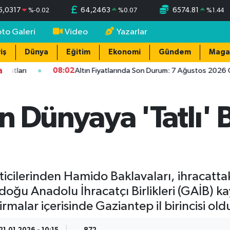
5,0317
64,2463
6574.81
%
-0.02
%
0.07
%
1.44
oto Galeri
Video
Yazarlar
iş
Dünya
Eğitim
Ekonomi
Gündem
Maga
a
rı
08:02
Altın Fiyatlarında Son Durum: 7 Ağustos 2026 Gram, Ç
 Dünyaya 'Tatlı' B
cilerinden Hamido Baklavaları, ihracattaki 
u Anadolu İhracatçı Birlikleri (GAİB) kay
rmalar içerisinde Gaziantep il birincisi old