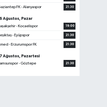
aziantep FK - Alanyaspor
21:30
6 Ağustos, Pazar
aşakşehir - Kocaelispor
19:00
eşiktaş - Eyüpspor
21:30
med - Erzurumspor FK
21:30
7 Ağustos, Pazartesi
amsunspor - Göztepe
21:30