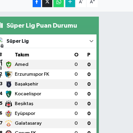
-
+
A
A
Süper Lig Puan Durumu
Süper Lig
#
Takım
O
P
1
Amed
0
0
2
Erzurumspor FK
0
0
3
Başakşehir
0
0
4
Kocaelispor
0
0
5
Beşiktaş
0
0
6
Eyüpspor
0
0
7
Galatasaray
0
0
8