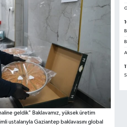
G
1
B
B
A
1
S
haline geldik" Baklavamız, yüksek üretim
mli ustalarıyla Gaziantep baklavasını global