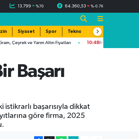
13.799
64.360,53
%
70
%
-0.76
zin
Siyaset
Spor
Teknoloji
eyrek ve Yarım Altın Fiyatları
10:48
M. MURAT ALAGÖZ KENDİ
ir Başarı
istikrarlı başarısıyla dikkat
ıtlarına göre firma, 2025
u.