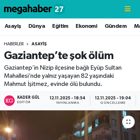
Hava Durumu
Asayiş
Dünya
Eğitim
Ekonomi
Gündem
M
Trafik Durumu
HABERLER
ASAYIŞ
Gaziantep’te şok ölüm
Süper Lig Puan Durumu ve Fikstür
Gaziantep’in Nizip ilçesine bağlı Eyüp Sultan
Tüm Manşetler
Mahallesi’nde yalnız yaşayan 82 yaşındaki
Mahmut İşitmez, evinde ölü bulundu.
Son Dakika Haberleri
KADER GÜL
12.11.2025 - 18:54
12.11.2025 - 19:04
EDITÖR
Haber Arşivi
YAYINLANMA
GÜNCELLEME