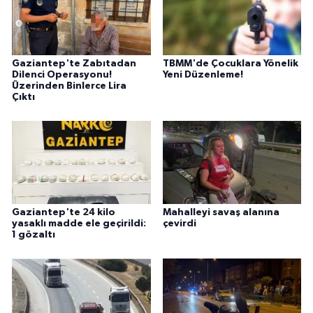
Gaziantep'te Zabıtadan
TBMM'de Çocuklara Yönelik
Dilenci Operasyonu!
Yeni Düzenleme!
Üzerinden Binlerce Lira
Çıktı
Gaziantep'te 24 kilo
Mahalleyi savaş alanına
yasaklı madde ele geçirildi:
çevirdi
1 gözaltı