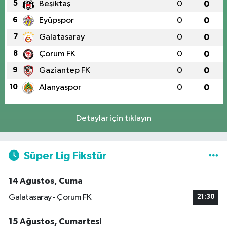
5
Beşiktaş
0
0
6
Eyüpspor
0
0
7
Galatasaray
0
0
8
Çorum FK
0
0
9
Gaziantep FK
0
0
10
Alanyaspor
0
0
Detaylar için tıklayın
Süper Lig Fikstür
14 Ağustos, Cuma
Galatasaray - Çorum FK
21:30
15 Ağustos, Cumartesi