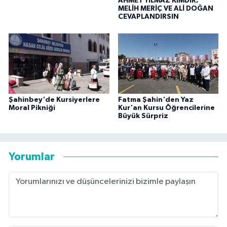
AHMET YILMAZ KİMDİR;
MELİH MERİÇ VE ALİ DOĞAN
CEVAPLANDIRSIN
Şahinbey'de Kursiyerlere
Fatma Şahin'den Yaz
Moral Pikniği
Kur'an Kursu Öğrencilerine
Büyük Sürpriz
Yorumlar