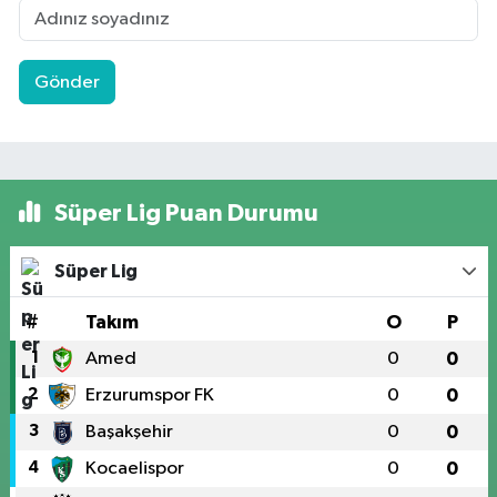
Gönder
Süper Lig Puan Durumu
Süper Lig
#
Takım
O
P
1
Amed
0
0
2
Erzurumspor FK
0
0
3
Başakşehir
0
0
4
Kocaelispor
0
0