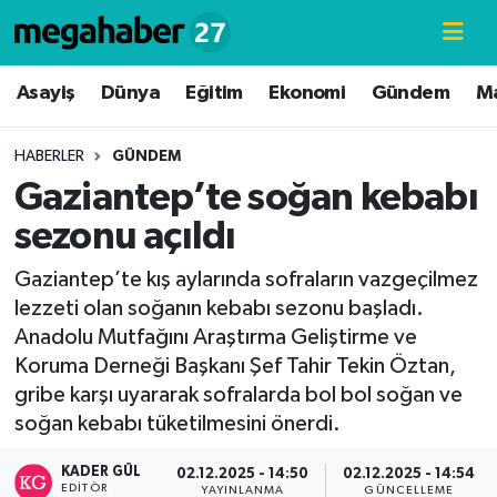
Hava Durumu
Asayiş
Dünya
Eğitim
Ekonomi
Gündem
M
Trafik Durumu
HABERLER
GÜNDEM
Gaziantep’te soğan kebabı
Süper Lig Puan Durumu ve Fikstür
sezonu açıldı
Tüm Manşetler
Gaziantep’te kış aylarında sofraların vazgeçilmez
lezzeti olan soğanın kebabı sezonu başladı.
Son Dakika Haberleri
Anadolu Mutfağını Araştırma Geliştirme ve
Koruma Derneği Başkanı Şef Tahir Tekin Öztan,
Haber Arşivi
gribe karşı uyararak sofralarda bol bol soğan ve
soğan kebabı tüketilmesini önerdi.
KADER GÜL
02.12.2025 - 14:50
02.12.2025 - 14:54
EDITÖR
YAYINLANMA
GÜNCELLEME