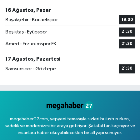
16 Ağustos, Pazar
Başakşehir - Kocaelispor
19:00
Beşiktaş - Eyüpspor
21:30
Amed - Erzurumspor FK
21:30
17 Ağustos, Pazartesi
Samsunspor - Göztepe
21:30
megahaber27com, yepyeni temasıyla sizleri buluştururken,
sadelik ve modernizmi bir araya getiriyor. Şatafattan kaçınıyor ve
insanlara haber okuyabilecekleri bir altyapı sunuyor.