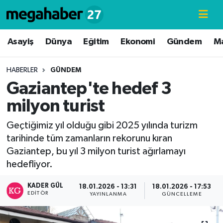
Hava Durumu
Asayiş
Dünya
Eğitim
Ekonomi
Gündem
M
Trafik Durumu
HABERLER
GÜNDEM
Gaziantep'te hedef 3
Süper Lig Puan Durumu ve Fikstür
milyon turist
Tüm Manşetler
Geçtiğimiz yıl olduğu gibi 2025 yılında turizm
tarihinde tüm zamanların rekorunu kıran
Son Dakika Haberleri
Gaziantep, bu yıl 3 milyon turist ağırlamayı
hedefliyor.
Haber Arşivi
KADER GÜL
18.01.2026 - 13:31
18.01.2026 - 17:53
EDITÖR
YAYINLANMA
GÜNCELLEME