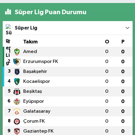
Süper Lig Puan Durumu
Süper Lig
#
Takım
O
P
1
Amed
0
0
2
Erzurumspor FK
0
0
3
Başakşehir
0
0
4
Kocaelispor
0
0
5
Beşiktaş
0
0
6
Eyüpspor
0
0
7
Galatasaray
0
0
8
Çorum FK
0
0
9
Gaziantep FK
0
0