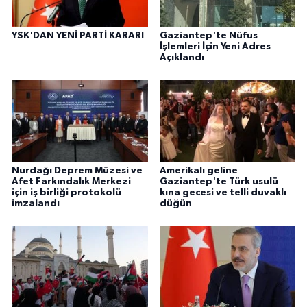
YSK'DAN YENİ PARTİ KARARI
Gaziantep'te Nüfus
İşlemleri İçin Yeni Adres
Açıklandı
Nurdağı Deprem Müzesi ve
Amerikalı geline
Afet Farkındalık Merkezi
Gaziantep'te Türk usulü
için iş birliği protokolü
kına gecesi ve telli duvaklı
imzalandı
düğün