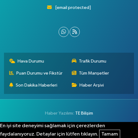
[email protected]
Hava Durumu
Trafik Durumu
Puan Durumu ve Fikstür
Tüm Manşetler
Son Dakika Haberleri
Haber Arşivi
Haber Yazılımı:
TE Bilişim
En iyi site deneyimi sağlamak için çerezlerden
faydalanıyoruz. Detaylar için lütfen tıklayın.
Tamam