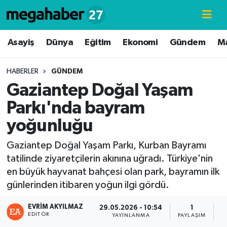
Hava Durumu
Asayiş
Dünya
Eğitim
Ekonomi
Gündem
M
Trafik Durumu
HABERLER
GÜNDEM
Gaziantep Doğal Yaşam
Süper Lig Puan Durumu ve Fikstür
Parkı'nda bayram
Tüm Manşetler
yoğunluğu
Son Dakika Haberleri
Gaziantep Doğal Yaşam Parkı, Kurban Bayramı
tatilinde ziyaretçilerin akınına uğradı. Türkiye'nin
Haber Arşivi
en büyük hayvanat bahçesi olan park, bayramın ilk
günlerinden itibaren yoğun ilgi gördü.
EVRIM AKYILMAZ
29.05.2026 - 10:54
1
EDITÖR
YAYINLANMA
PAYLAŞIM
G