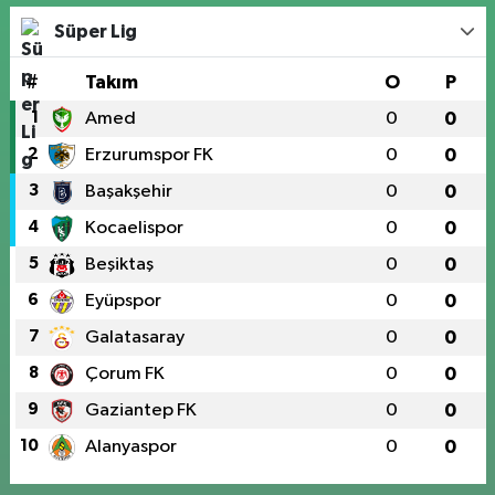
Süper Lig
#
Takım
O
P
1
Amed
0
0
2
Erzurumspor FK
0
0
3
Başakşehir
0
0
4
Kocaelispor
0
0
5
Beşiktaş
0
0
6
Eyüpspor
0
0
7
Galatasaray
0
0
8
Çorum FK
0
0
9
Gaziantep FK
0
0
10
Alanyaspor
0
0