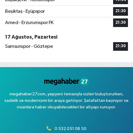
Beşiktaş - Eyüpspor
21:30
Amed - Erzurumspor FK
21:30
17 Ağustos, Pazartesi
Samsunspor - Göztepe
21:30
megahaber27com, yepyeni temasıyla sizleri buluştururken,
sadelik ve modernizmi bir araya getiriyor. Şatafattan kaçınıyor ve
insanlara haber okuyabilecekleri bir altyapı sunuyor.
0 532 051 08 50