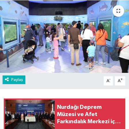
Paylaş
-
+
A
A
Nurdağı Deprem
Müzesi ve Afet
Farkındalık Merkezi için
iş birliği protokolü