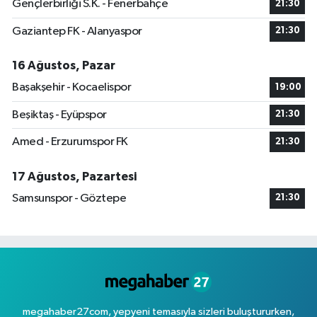
Gençlerbirliği S.K. - Fenerbahçe
21:30
Gaziantep FK - Alanyaspor
21:30
16 Ağustos, Pazar
Başakşehir - Kocaelispor
19:00
Beşiktaş - Eyüpspor
21:30
Amed - Erzurumspor FK
21:30
17 Ağustos, Pazartesi
Samsunspor - Göztepe
21:30
megahaber27com, yepyeni temasıyla sizleri buluştururken,