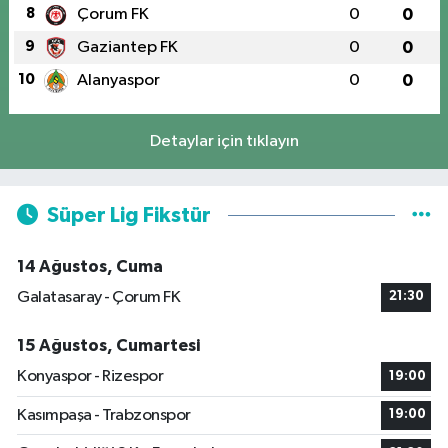
8
Çorum FK
0
0
9
Gaziantep FK
0
0
10
Alanyaspor
0
0
Detaylar için tıklayın
Süper Lig Fikstür
14 Ağustos, Cuma
Galatasaray - Çorum FK
21:30
15 Ağustos, Cumartesi
Konyaspor - Rizespor
19:00
Kasımpaşa - Trabzonspor
19:00