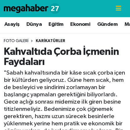
Hava Durumu
Asayiş
Dünya
Eğitim
Ekonomi
Gündem
M
Trafik Durumu
FOTO GALERI
KARİKATÜRLER
Kahvaltıda Çorba İçmenin
Süper Lig Puan Durumu ve Fikstür
Faydaları
Tüm Manşetler
"Sabah kahvaltısında bir kâse sıcak çorba içen
bir kültürden geliyoruz. Güne hem sıcak, hem
Son Dakika Haberleri
de besleyici ve sindirimi zorlamayan bir
başlangıç yapmaları gerektiğini biliyorlardı.
Haber Arşivi
Gece açlığı sonrası midemize ilk giren besine
titizlenmeliyiz. Bedenimize çok çiğnemek
gerektiren, hazmı uzun sürecek besinlerle
yüklenmek yerine hem pratik ve ekonomik bir