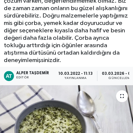
çözüm varken, değerlendirmemek olmaz. Biz
de zaman zaman onların bu güzel alışkanlığını
sürdürebiliriz. Doğru malzemelerle yaptığımız
mis gibi çorba, yemek kadar doyurucudur ve
diğer seçeneklere kıyasla daha hafif ve besin
değeri daha fazla olabilir. Çorba ayrıca
tokluğu arttırdığı için öğünler arasında
atıştırma dürtüsünü ortadan kaldırdığını da
deneyimlemişsinizdir.
ALPER TAŞDEMIR
10.03.2022 - 11:13
03.03.2026 - 07
EDITÖR
YAYINLANMA
GÜNCELLEME