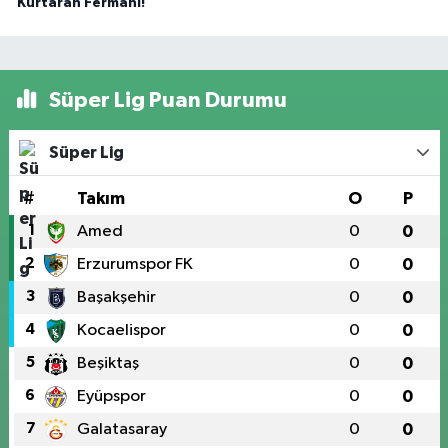
Kurtaran Fermanı!
Süper Lig Puan Durumu
Süper Lig
#
Takım
O
P
1
Amed
0
0
2
Erzurumspor FK
0
0
3
Başakşehir
0
0
4
Kocaelispor
0
0
5
Beşiktaş
0
0
6
Eyüpspor
0
0
7
Galatasaray
0
0