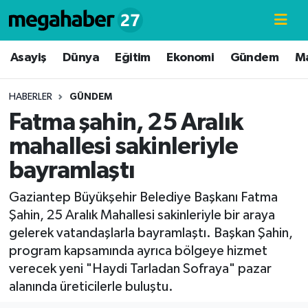
Hava Durumu
Asayiş
Dünya
Eğitim
Ekonomi
Gündem
M
Trafik Durumu
HABERLER
GÜNDEM
Fatma şahin, 25 Aralık
Süper Lig Puan Durumu ve Fikstür
mahallesi sakinleriyle
Tüm Manşetler
bayramlaştı
Son Dakika Haberleri
Gaziantep Büyükşehir Belediye Başkanı Fatma
Şahin, 25 Aralık Mahallesi sakinleriyle bir araya
Haber Arşivi
gelerek vatandaşlarla bayramlaştı. Başkan Şahin,
program kapsamında ayrıca bölgeye hizmet
verecek yeni "Haydi Tarladan Sofraya" pazar
alanında üreticilerle buluştu.