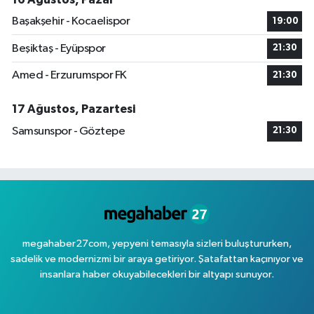
Başakşehir - Kocaelispor
19:00
Beşiktaş - Eyüpspor
21:30
Amed - Erzurumspor FK
21:30
17 Ağustos, Pazartesi
Samsunspor - Göztepe
21:30
megahaber27com, yepyeni temasıyla sizleri buluştururken,
sadelik ve modernizmi bir araya getiriyor. Şatafattan kaçınıyor ve
insanlara haber okuyabilecekleri bir altyapı sunuyor.