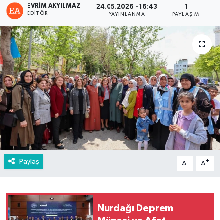
EVRIM AKYILMAZ
24.05.2026 - 16:43
1
EDITÖR
YAYINLANMA
PAYLAŞIM
G
Paylaş
-
+
A
A
Nurdağı Deprem