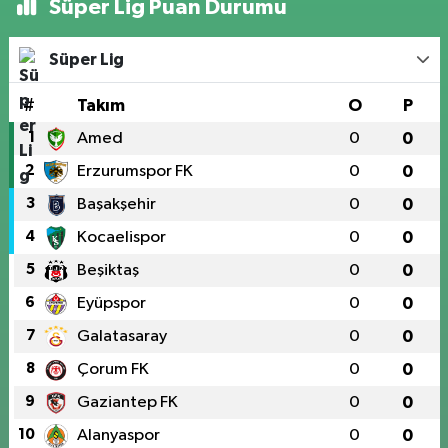
Süper Lig Puan Durumu
Süper Lig
#
Takım
O
P
1
Amed
0
0
2
Erzurumspor FK
0
0
3
Başakşehir
0
0
4
Kocaelispor
0
0
5
Beşiktaş
0
0
6
Eyüpspor
0
0
7
Galatasaray
0
0
8
Çorum FK
0
0
9
Gaziantep FK
0
0
10
Alanyaspor
0
0