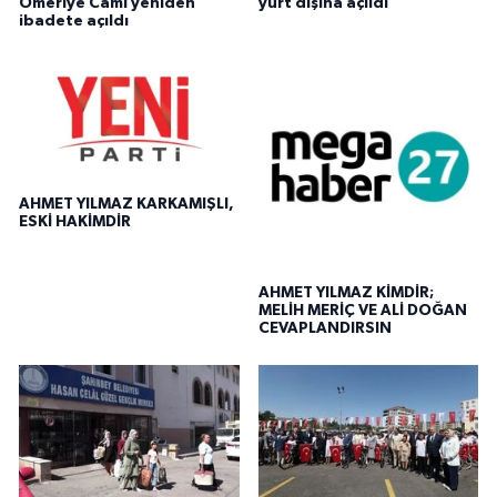
Ömeriye Cami yeniden
yurt dışına açıldı
ibadete açıldı
AHMET YILMAZ KARKAMIŞLI,
ESKİ HAKİMDİR
AHMET YILMAZ KİMDİR;
MELİH MERİÇ VE ALİ DOĞAN
CEVAPLANDIRSIN