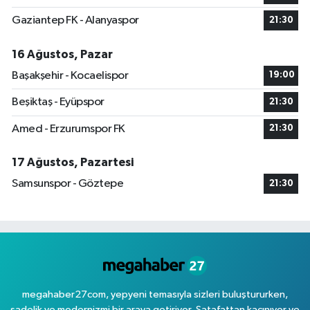
Gaziantep FK - Alanyaspor
21:30
16 Ağustos, Pazar
Başakşehir - Kocaelispor
19:00
Beşiktaş - Eyüpspor
21:30
Amed - Erzurumspor FK
21:30
17 Ağustos, Pazartesi
Samsunspor - Göztepe
21:30
megahaber27com, yepyeni temasıyla sizleri buluştururken,
sadelik ve modernizmi bir araya getiriyor. Şatafattan kaçınıyor ve