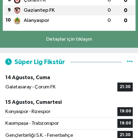
Çorum FK
0
0
9
Gaziantep FK
0
0
10
Alanyaspor
0
0
Detaylar için tıklayın
Süper Lig Fikstür
14 Ağustos, Cuma
Galatasaray - Çorum FK
21:30
15 Ağustos, Cumartesi
Konyaspor - Rizespor
19:00
Kasımpaşa - Trabzonspor
19:00
Gençlerbirliği S.K. - Fenerbahçe
21:30