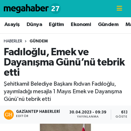
Hava Durumu
Asayiş
Dünya
Eğitim
Ekonomi
Gündem
M
Trafik Durumu
HABERLER
GÜNDEM
Fadıloğlu, Emek ve
Süper Lig Puan Durumu ve Fikstür
Dayanışma Günü’nü tebrik
Tüm Manşetler
etti
Son Dakika Haberleri
Şehitkamil Belediye Başkanı Rıdvan Fadıloğlu,
yayımladığı mesajla 1 Mayıs Emek ve Dayanışma
Haber Arşivi
Günü'nü tebrik etti
GAZIANTEP HABERLERI
30.04.2023 - 09:39
613
EDITÖR
YAYINLANMA
GÖSTER