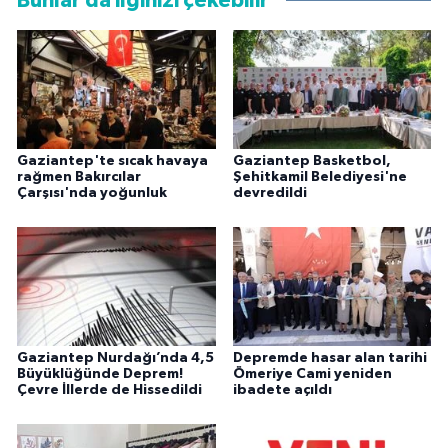
Bunlar da ilginizi çekebilir
Gaziantep'te sıcak havaya
Gaziantep Basketbol,
rağmen Bakırcılar
Şehitkamil Belediyesi'ne
Çarşısı'nda yoğunluk
devredildi
Gaziantep Nurdağı’nda 4,5
Depremde hasar alan tarihi
Büyüklüğünde Deprem!
Ömeriye Cami yeniden
Çevre İllerde de Hissedildi
ibadete açıldı