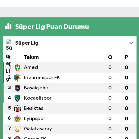
Süper Lig Puan Durumu
Süper Lig
#
Takım
O
P
1
Amed
0
0
2
Erzurumspor FK
0
0
3
Başakşehir
0
0
4
Kocaelispor
0
0
5
Beşiktaş
0
0
6
Eyüpspor
0
0
7
Galatasaray
0
0
8