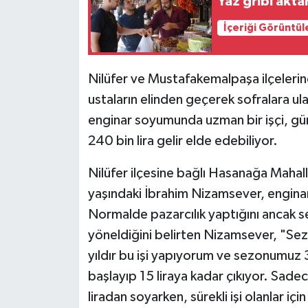
Yaz gribi akta
İçeriği Görüntül
Nilüfer ve Mustafakemalpaşa ilçelerind
ustaların elinden geçerek sofralara ul
enginar soyumunda uzman bir işçi, gü
240 bin lira gelir elde edebiliyor.
Nilüfer ilçesine bağlı Hasanağa Mahalle
yaşındaki İbrahim Nizamsever, enginar 
Normalde pazarcılık yaptığını ancak 
yöneldiğini belirten Nizamsever, "Se
yıldır bu işi yapıyorum ve sezonumuz 
başlayıp 15 liraya kadar çıkıyor. Sadec
liradan soyarken, sürekli işi olanlar iç