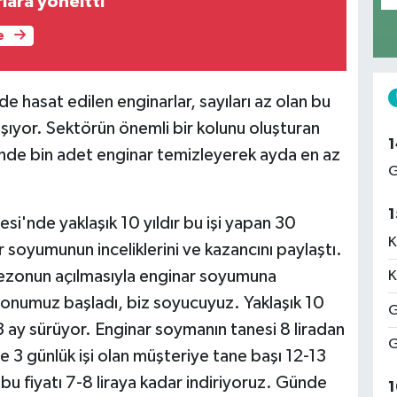
rlara yöneltti
e
e hasat edilen enginarlar, sayıları az olan bu
aşıyor. Sektörün önemli bir kolunu oluşturan
1
nde bin adet enginar temizleyerek ayda en az
G
1
si'nde yaklaşık 10 yıldır bu işi yapan 30
K
soyumunun inceliklerini ve kazancını paylaştı.
sezonun açılmasıyla enginar soyumuna
K
zonumuz başladı, biz soyucuyuz. Yaklaşık 10
G
3 ay sürüyor. Enginar soymanın tanesi 8 liradan
G
e 3 günlük işi olan müşteriye tane başı 12-13
in bu fiyatı 7-8 liraya kadar indiriyoruz. Günde
1