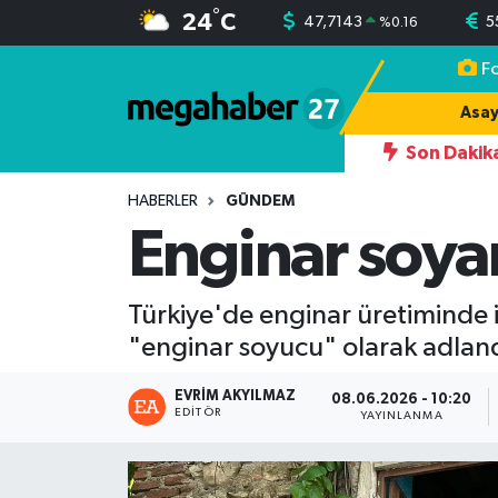
°
24
C
47,7143
5
%
0.16
F
Hava Durumu
Asay
Trafik Durumu
Son Dakik
 ALAGÖZ KENDİ HISIMLARINDAN YAZDIĞI 242 OYDAN 174 OYLA İLÇ
Süper Lig Puan Durumu ve Fikstür
HABERLER
GÜNDEM
Enginar soyar
Tüm Manşetler
Türkiye'de enginar üretiminde i
Son Dakika Haberleri
"enginar soyucu" olarak adland
Haber Arşivi
EVRIM AKYILMAZ
08.06.2026 - 10:20
EDITÖR
YAYINLANMA