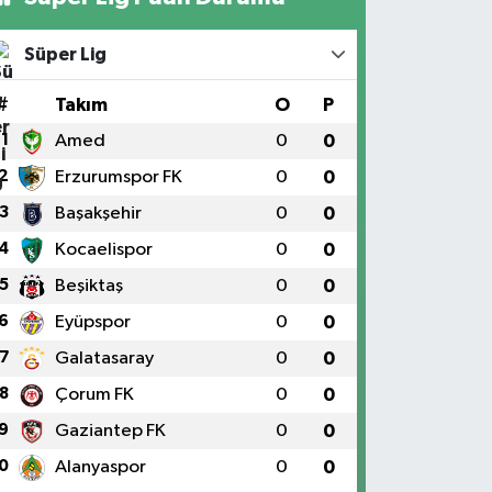
Süper Lig
#
Takım
O
P
1
Amed
0
0
2
Erzurumspor FK
0
0
3
Başakşehir
0
0
4
Kocaelispor
0
0
5
Beşiktaş
0
0
6
Eyüpspor
0
0
7
Galatasaray
0
0
8
Çorum FK
0
0
9
Gaziantep FK
0
0
0
Alanyaspor
0
0