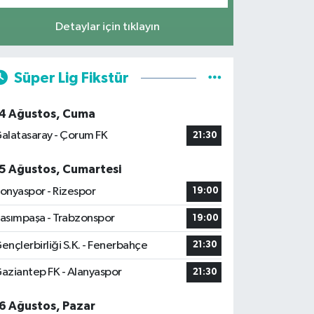
Detaylar için tıklayın
Süper Lig Fikstür
4 Ağustos, Cuma
alatasaray - Çorum FK
21:30
5 Ağustos, Cumartesi
onyaspor - Rizespor
19:00
asımpaşa - Trabzonspor
19:00
ençlerbirliği S.K. - Fenerbahçe
21:30
aziantep FK - Alanyaspor
21:30
6 Ağustos, Pazar