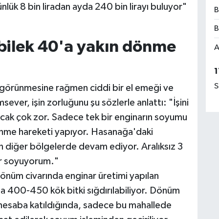
lük 8 bin liradan ayda 240 bin lirayı buluyor"
B
B
 bilek 40'a yakın dönme
A
1
S
 görünmesine rağmen ciddi bir el emeği ve
sever, işin zorluğunu şu sözlerle anlattı: "İşini
ancak çok zor. Sadece tek bir enginarın soyumu
dönme hareketi yapıyor. Hasanağa'daki
an diğer bölgelerde devam ediyor. Aralıksız 3
ar soyuyorum."
dönüm civarında enginar üretimi yapılan
 400-450 kök bitki sığdırılabiliyor. Dönüm
i hesaba katıldığında, sadece bu mahallede