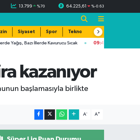
13.799
64.225,61
%
70
%
-0.63
zin
Siyaset
Spor
Teknoloji
Yağış, Bazı İllerde Kavurucu Sıcak
09:48
Gaziantep'te Alarmı! 
ira kazanıyor
nunun başlamasıyla birlikte
-
+
A
A
Süper Lig Puan Durumu