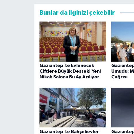
Bunlar da ilginizi çekebilir
Gaziantep'te Evlenecek
Gaziantep
Çiftlere Büyük Destek! Yeni
Umudu: MT
Nikah Salonu Bu Ay Açılıyor
Çağrısı
Gaziantep'te Bahçelievler
Gaziantep