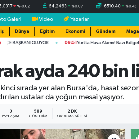
5,0317
64,2463
6510.40
%
-0.02
%
0.07
%
0.45
oto Galeri
Video
Yazarlar
iş
Dünya
Eğitim
Ekonomi
Gündem
Maga
a
E BAŞKANI OLUYOR
09:51
Yurtta Hava Alarmı! Bazı Bölgelerde 
ak ayda 240 bin l
kinci sırada yer alan Bursa'da, hasat sezo
ırılan ustalar da yoğun mesai yaşıyor.
3
589
2 DK
PAYLAŞIM
GÖSTERIM
OKUNMA SÜRESI