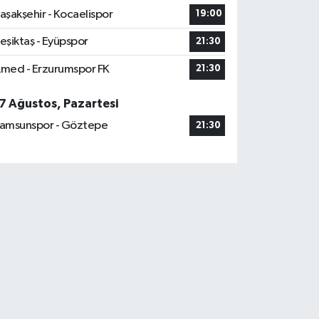
aşakşehir - Kocaelispor
19:00
eşiktaş - Eyüpspor
21:30
med - Erzurumspor FK
21:30
7 Ağustos, Pazartesi
amsunspor - Göztepe
21:30