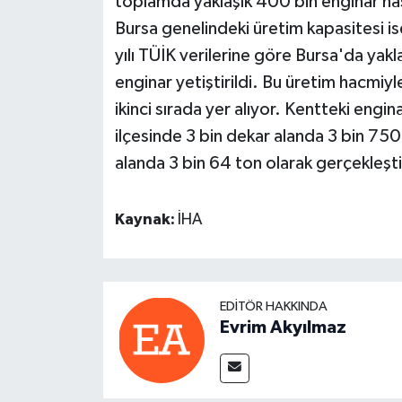
toplamda yaklaşık 400 bin enginar has
Bursa genelindeki üretim kapasitesi i
yılı TÜİK verilerine göre Bursa'da yak
enginar yetiştirildi. Bu üretim hacmiyl
ikinci sırada yer alıyor. Kentteki eng
ilçesinde 3 bin dekar alanda 3 bin 750 
alanda 3 bin 64 ton olarak gerçekleştir
Kaynak:
İHA
EDITÖR HAKKINDA
Evrim Akyılmaz