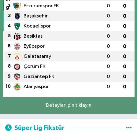
2
Erzurumspor FK
0
0
3
Başakşehir
0
0
4
Kocaelispor
0
0
5
Beşiktaş
0
0
6
Eyüpspor
0
0
7
Galatasaray
0
0
8
Çorum FK
0
0
9
Gaziantep FK
0
0
10
Alanyaspor
0
0
Detaylar için tıklayın
Süper Lig Fikstür