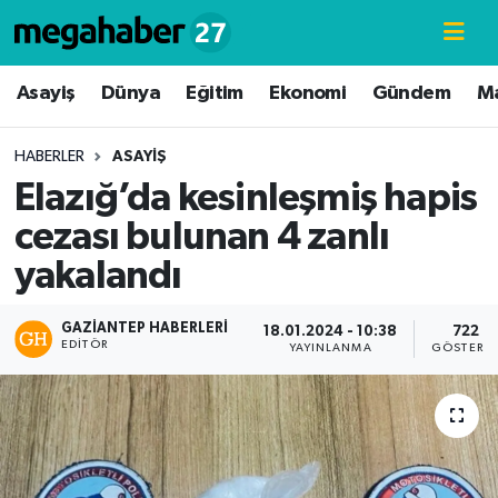
Hava Durumu
Asayiş
Dünya
Eğitim
Ekonomi
Gündem
M
Trafik Durumu
HABERLER
ASAYIŞ
Elazığ’da kesinleşmiş hapis
Süper Lig Puan Durumu ve Fikstür
cezası bulunan 4 zanlı
Tüm Manşetler
yakalandı
Son Dakika Haberleri
GAZIANTEP HABERLERI
18.01.2024 - 10:38
722
EDITÖR
YAYINLANMA
GÖSTERI
Haber Arşivi