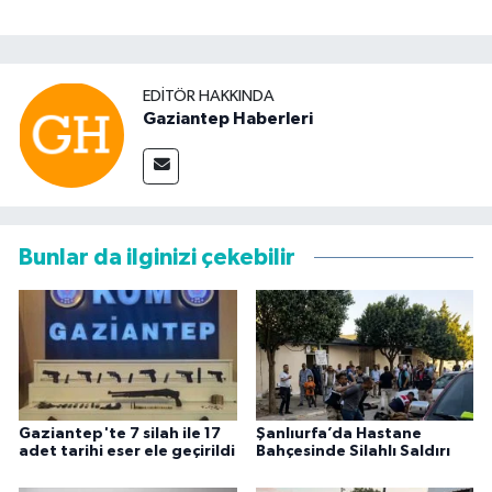
EDITÖR HAKKINDA
Gaziantep Haberleri
Bunlar da ilginizi çekebilir
Gaziantep'te 7 silah ile 17
Şanlıurfa’da Hastane
adet tarihi eser ele geçirildi
Bahçesinde Silahlı Saldırı