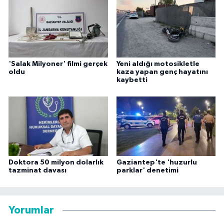
'Salak Milyoner' filmi gerçek
Yeni aldığı motosikletle
oldu
kaza yapan genç hayatını
kaybetti
Doktora 50 milyon dolarlık
Gaziantep'te 'huzurlu
tazminat davası
parklar' denetimi
Yorumlar