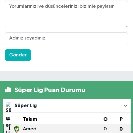
Gönder
Süper Lig Puan Durumu
Süper Lig
#
Takım
O
P
1
Amed
0
0