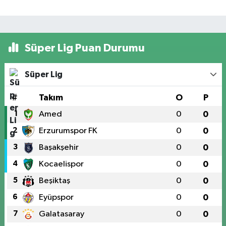
Süper Lig Puan Durumu
Süper Lig
#
Takım
O
P
1
Amed
0
0
2
Erzurumspor FK
0
0
3
Başakşehir
0
0
4
Kocaelispor
0
0
5
Beşiktaş
0
0
6
Eyüpspor
0
0
7
Galatasaray
0
0