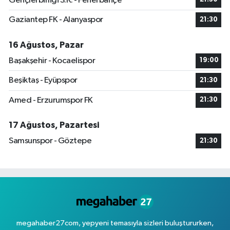
Gençlerbirliği S.K. - Fenerbahçe
Gaziantep FK - Alanyaspor
21:30
16 Ağustos, Pazar
Başakşehir - Kocaelispor
19:00
Beşiktaş - Eyüpspor
21:30
Amed - Erzurumspor FK
21:30
17 Ağustos, Pazartesi
Samsunspor - Göztepe
21:30
megahaber27com, yepyeni temasıyla sizleri buluştururken,