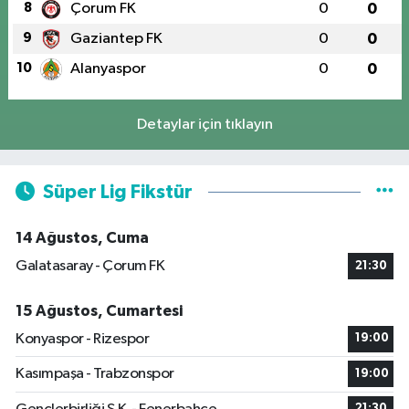
8
Çorum FK
0
0
9
Gaziantep FK
0
0
10
Alanyaspor
0
0
Detaylar için tıklayın
Süper Lig Fikstür
14 Ağustos, Cuma
Galatasaray - Çorum FK
21:30
15 Ağustos, Cumartesi
Konyaspor - Rizespor
19:00
Kasımpaşa - Trabzonspor
19:00
21:30