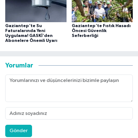
Gaziantep'te Su
Gaziantep'te Fıstık Hasadı
Faturalarında Yeni
Öncesi Güvenlik
Uygulama! GASKİ'den
Seferberliği
Abonelere Önemli Uyarı
Yorumlar
Gönder