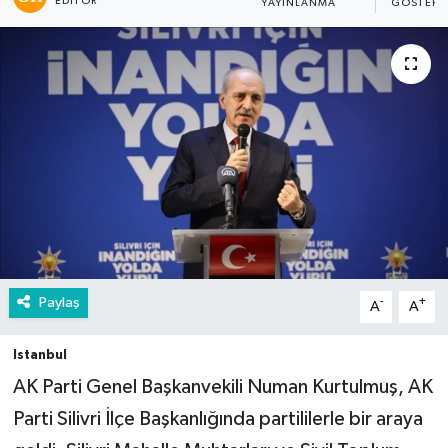
EDITÖR
YAYINLANMA
GÖSTERI
Paylaş
-
+
A
A
Istanbul
AK Parti Genel Başkanvekili Numan Kurtulmuş, AK
Parti Silivri İlçe Başkanlığında partililerle bir araya