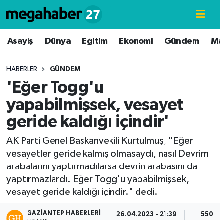
Hava Durumu
Asayiş
Dünya
Eğitim
Ekonomi
Gündem
M
Trafik Durumu
HABERLER
GÜNDEM
'Eğer Togg'u
Süper Lig Puan Durumu ve Fikstür
yapabilmişsek, vesayet
Tüm Manşetler
geride kaldığı içindir'
Son Dakika Haberleri
AK Parti Genel Başkanvekili Kurtulmuş, "Eğer
vesayetler geride kalmış olmasaydı, nasıl Devrim
Haber Arşivi
arabalarını yaptırmadılarsa devrin arabasını da
yaptırmazlardı. Eğer Togg'u yapabilmişsek,
vesayet geride kaldığı içindir." dedi.
GAZIANTEP HABERLERI
26.04.2023 - 21:39
550