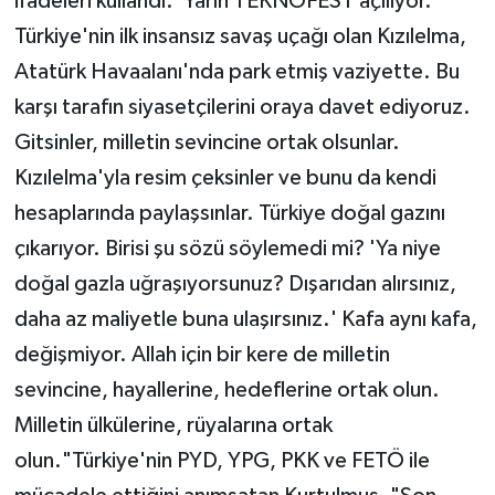
ifadeleri kullandı:"Yarın TEKNOFEST açılıyor.
Türkiye'nin ilk insansız savaş uçağı olan Kızılelma,
Atatürk Havaalanı'nda park etmiş vaziyette. Bu
karşı tarafın siyasetçilerini oraya davet ediyoruz.
Gitsinler, milletin sevincine ortak olsunlar.
Kızılelma'yla resim çeksinler ve bunu da kendi
hesaplarında paylaşsınlar. Türkiye doğal gazını
çıkarıyor. Birisi şu sözü söylemedi mi? 'Ya niye
doğal gazla uğraşıyorsunuz? Dışarıdan alırsınız,
daha az maliyetle buna ulaşırsınız.' Kafa aynı kafa,
değişmiyor. Allah için bir kere de milletin
sevincine, hayallerine, hedeflerine ortak olun.
Milletin ülkülerine, rüyalarına ortak
olun."Türkiye'nin PYD, YPG, PKK ve FETÖ ile