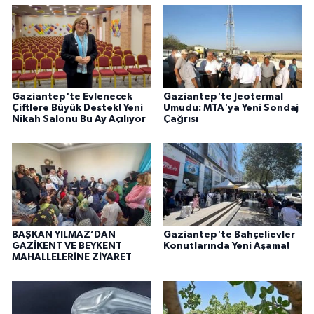
Gaziantep'te Evlenecek
Gaziantep'te Jeotermal
Çiftlere Büyük Destek! Yeni
Umudu: MTA'ya Yeni Sondaj
Nikah Salonu Bu Ay Açılıyor
Çağrısı
BAŞKAN YILMAZ’DAN
Gaziantep'te Bahçelievler
GAZİKENT VE BEYKENT
Konutlarında Yeni Aşama!
MAHALLELERİNE ZİYARET